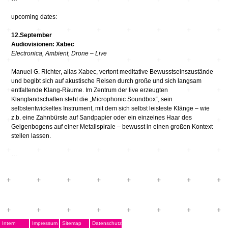
upcoming dates:
12.September
Audiovisionen: Xabec
Electronica, Ambient, Drone – Live
Manuel G. Richter, alias Xabec, vertont meditative Bewusstseinszustände
und begibt sich auf akustische Reisen durch große und sich langsam
entfaltende Klang-Räume. Im Zentrum der live erzeugten
Klanglandschaften steht die „Microphonic Soundbox“, sein
selbstentwickeltes Instrument, mit dem sich selbst leisteste Klänge – wie
z.b. eine Zahnbürste auf Sandpapier oder ein einzelnes Haar des
Geigenbogens auf einer Metallspirale – bewusst in einen großen Kontext
stellen lassen.
…
Intern
Impressum
Sitemap
Datenschutz