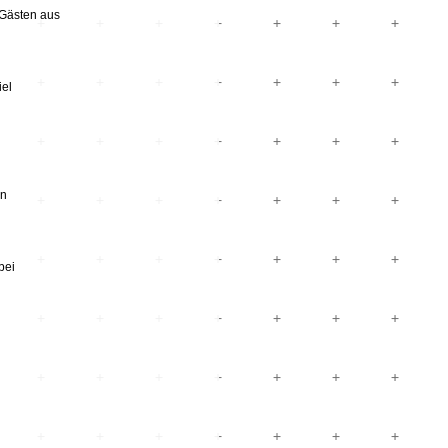
Gästen aus
iel
en
bei