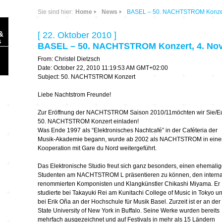
Sie sind hier:
Home
News
BASEL – 50. NACHTSTROM Konzer
&
[ 22. Oktober 2010 ]
s
BASEL – 50. NACHTSTROM Konzert, 4. No
From: Christel Dietzsch
Date: October 22, 2010 11:19:53 AM GMT+02:00
Subject: 50. NACHTSTROM Konzert
Liebe Nachtstrom Freunde!
Sonic Planet
Zur Eröffnung der NACHTSTROM Saison 2010/11möchten wir Sie/E
50. NACHTSTROM Konzert einladen!
Ausbildung &
HÖREN – in dieser
Was Ende 1997 als “Elektronisches Nachtcafé” in der Caféteria der
Forschung
Zeit
Musik-Akademie begann, wurde ab 2002 als NACHTSTROM in eine
Kooperation mit Gare du Nord weitergeführt.
Orte & Konzerte
Allegro Praestat
Das Elektronische Studio freut sich ganz besonders, einen ehemali
Studenten am NACHTSTROM L präsentieren zu können, den interna
renommierten Komponisten und Klangkünstler Chikashi Miyama. Er
Listening Machines
– Ecological
Festivals
studierte bei Takayuki Rei am Kunitachi College of Music in Tokyo u
Perspectives
bei Erik Oña an der Hochschule für Musik Basel. Zurzeit ist er an der
State University of New York in Buffalo. Seine Werke wurden bereits
Soundscape-
mehrfach ausgezeichnet und auf Festivals in mehr als 15 Ländern