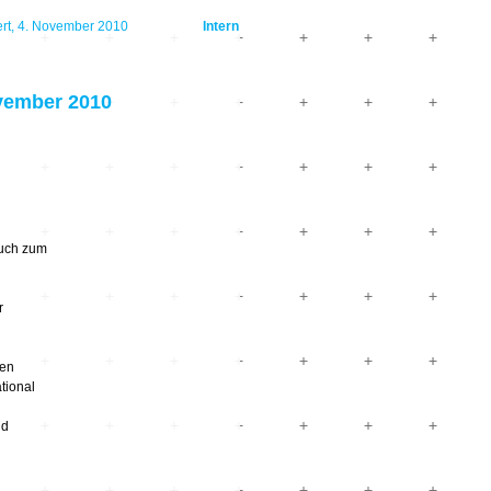
t, 4. November 2010
Intern
vember 2010
uch zum
r
gen
tional
nd