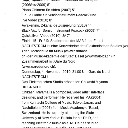
(2008/rev.2009) 8”
kontinuum…
Piano Chimera für Video (2007) 5”
bruchlos
Liquid Flame für Sensorinstrument Peacock und
live Video (2010) 8”
Awakening, 2-kanalige Zuspielung (2010) 4”
Black Vox für Sensorinstrument Peacock (2009) 7”
Feedback CD3
Quicksilver, Video (2010) UA 7”
Eintritt 15.- Fr. / für Studierende der MAB freier Eintritt
Imaginäre
NACHTSTROM ist eine Konzertreihe des Elektronischen Studios (w
Landschaften
) der Hochschule für Musik (www.hsmbasel.
ch) der Musik-Akademie der Stadt Basel (www.mab-bs.ch) in
Klangkunst in
Zusammenarbeit mit Gare du Nord
Deutschland
(www.garedunord.ch).
Donnerstag, 4. November 2010, 21.00 Uhr Gare du Nord
NACHTSTROM L
Ausbruch Aufbruch
Das Elektronischen Studio präsentiert Chikashi Miyama
BIOGRAPHIE
Chikashi Miyama is a composer, video artist, interface
designer, and performer. He received his MA (2004)
LeiseLaute
from Kunitachi College of Music, Tokyo, Japan, and
Nachdiplom (2007) from Music Academy of Basel,
Switzerland. He is currently attending the State
Noisy Colour
University of New York at Buffalo for his Ph.D, and
teaching electronic music as a TA. He has studied
… Stimmen …