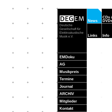
CDs 
News
DVD
Deutsche
Gesellschaft für
Elektroakustische
Links
Info
Musik e.V.
EMDoku
AG
Musikpreis
Termine
Journal
ARCHIV
Mitglieder
Kontakt