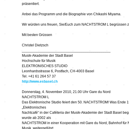
Hardware
Kompositionen
präsentiert.
Zukunftsmusik – im
Anbei das Programm und die Biographie von Chikashi Miyama.
hier und jetzt oder
Hören im Netz
nie – Wendepunkte
Wir würden uns freuen, Sie/Euch zum NACHTSTROM L begrüssen z
Institutionen und
Verbände
20_20
Mit besten Grüssen
Christel Dietzsch
____________________________________________
Plattenläden
Transit
Musik-Akademie der Stadt Basel
Hochschule für Musik
ELEKTRONISCHES STUDIO
Radio & TV
drop the beat
Leonhardsstrasse 6, Postfach, CH-4003 Basel
Tel. +41 61 264 57 37
http://www.esbasel.ch
Record Labels
XV
Donnerstag, 4. November 2010, 21.00 Uhr Gare du Nord
NACHTSTROM L
Software
Escape
Das Elektronische Studio feiert den 50. NACHTSTROM! Was Ende 1
„Elektronisches
Nachtcafé“ in der Caféteria der Musik-Akademie der Stadt Basel beg
wurde ab 2002 als
Stipendien
Grenzen
NACHTSTROM in einer Kooperation mit Gare du Nord, Bahnhof für
Musik, weitergeführt.