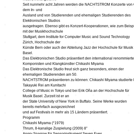
Seit nunmehr acht Jahren werden die NACHTSTROM Konzerte von 
Wettbewerbe
Seltene Erden
dem In- und
Ausland und von Studierenden und ehemaligen Studierenden des
Elektronischen Studios
wandlungen
Zeitschriften
unplump
ausgetragen. Ebenso gibt es Konzert-Kooperationen, wie zum Beisp
mit der Musikhochschule
Stuttgart, dem Institute for Computer Music and Sound Technology
Zürich, Hochschule der
Replace
Künste Bern oder auch der Abteilung Jazz der Hochschule für Musik
Basel.
Das Elektronischen Studio präsentiert den international renommiert
Cache 2009
Komponisten und Klangkünstler Chikashi Miyama
Das Elektronische Studio freut sich ganz besonders, einen der
ehemaligen Studierenden am 50.
Orpheus 400
NACHTSTROM präsentieren zu können: Chikashi Miyama studierte 
Takayuki Rei am Kunitachi
College of Music in Tokyo und bei Erik Oña an der Hochschule für
50 Jahre Studio TU-
Berlin
Musik Basel. Zurzeit ist er an
der State University of New York in Buffalo. Seine Werke wurden
bereits mehrfach ausgezeichnet
90 Sekunden
und auf Festivals in mehr als 15 Ländern präsentiert.
Wirklichkeit
Programm
Chikashi Miyama (*1979)
Netzmusik – Net
Thrum, 8-kanalige Zuspielung (2009) 8”
Music
Angry Sparrow für Sensorinstrument Seven Eyes