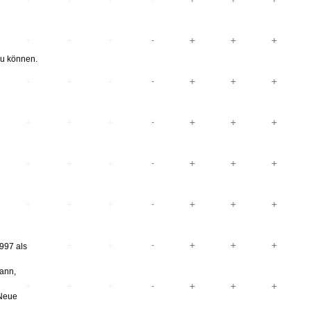
u können.
997 als
ann,
 Neue