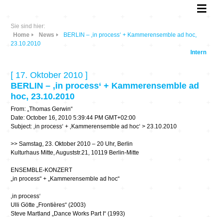
Sie sind hier:
Home
News
BERLIN – ‚in process‘ + Kammerensemble ad hoc,
23.10.2010
Intern
[ 17. Oktober 2010 ]
BERLIN – ‚in process‘ + Kammerensemble ad
hoc, 23.10.2010
From: „Thomas Gerwin“
Date: October 16, 2010 5:39:44 PM GMT+02:00
Subject: ‚in process‘ + ‚Kammerensemble ad hoc‘ > 23.10.2010
>> Samstag, 23. Oktober 2010 – 20 Uhr, Berlin
Kulturhaus Mitte, Auguststr.21, 10119 Berlin-Mitte
ENSEMBLE-KONZERT
„in process“ + „Kammerensemble ad hoc“
‚in process‘
Ulli Götte „Frontières“ (2003)
Steve Martland „Dance Works Part I“ (1993)