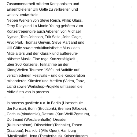
Zusammenarbeit mit dem Komponisten und
Ensembleleiter Ulli Götte zu verbreiten und
weiterzuentwickeln.
Neben Werken von Steve Reich, Philip Glass,
Terry Riley und La Monte Young gehören zum
Konzertrepertoire auch Arbeiten von Michael
Nyman, Tom Johnson, Erik Satie, John Cage,
Arvo Pärt, Thomas Gerwin, Steve Martland und
Ulli Götte sowie reduktionistische Musik des
Mittelalters und der Klassik und außereuro-
päische Musik. Eine rege Konzerttätigkeit –
über 300 Konzerte, Teilnahme an der
KlangWelten-Tournee 1989 und Auftritte auf
verschiedenen Festivals – und die Kooperation
mit anderen Künsten und Medien (Video, Tanz,
Licht) sowie Workshop-Projekte umfassen die
Aktivitäten von in process.
In process gastierte u.a. in Berlin (Hochschule
der Künste), Bonn (Brotfabrik), Bremen (Glocke),
Cottbus (Akademie), Dessau (Kurt-Weill-Zentrum),
Dortmund (Westfalenhalle), Dresden
(Kulturzentrum), Düsseldorf (Tonhalle), Essen
(Saalbau), Frankfurt (Alte Oper), Hamburg
(Musikhalle), Jena (Theaterhaus), Kaiserslautern