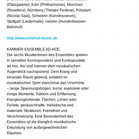
(Pfalzgalerie), Köln (Philharmonie), München
(Residenz), Nürnberg (Theater-Festival), Potsdam
(Nicolai-Saal), Schwerin (Kunstmuseum),
Stuttgart (Liederhalle), Uelzen (Hundertwasser-
Bahnhof).
http://www.minimal-music.de
KAMMER-ENSEMBLE AD HOC
Die sechs MusikerInnen des Ensembles spielen
in sensibler Korrespondenz und Kontrapunktik
ad hoc, frei und intensiv dem musikalischen
Augenblick nachspürend. Dem Klang und
einander Raum gebend, entsteht im
musikalischen Spiel manchmal das Unerhörte
– lange Spannungsbögen, kurze, explosive oder
innige Momente, Nähern und Entfernung,
Klangkonglomerate, Flächen, Linien oder
Punkte, geräuschhafte, melodische und
materiale Strukturen, Fremdheit und
Verschmelzung. Eine Besonderheit des
Ensembles ist die klanglich-musikalische
Erkundung von außergewöhnlichen
Räumen.