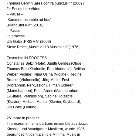
Thomas Gerwin „area contra punctus 4“ (2009)
für Ensemble+Video
– Pause –
‚Kammerensemble ad hoc‘
„KlangBild KM“ (2010)
– Pause –
‚in process‘
Ulli Götte „PRISMA“ (2009)
Steve Reich „Music for 18 Musicians“ (1976)
Ensemble IN PROCESS
Constanze Betzl (Flöte), Judith Gerdes (Oboe),
Thomas Boll (Klarinette, Bassklarinette), Bettina
Weber (Violine), Nina Osina (Violine), Regine
Brunke (Violoncello), Jörg Müller-Fest
(Vibraphon, Perkussion), Tilman Scheer
(Marimbaphon), Peter Arens (Marimbaphon,
E-Gitarre, Perkussion), Sabine Holzapfel
(Klavier), Michael Mantel (Klavier, Keyboard),
Ulli Götte (Leitung)
25 Jahre in process
In process, ein einzigartiges Ensemble aus Jazz-,
Klassik- und Avantgarde-Musikern, wurde 1985
gegründet mit dem Ziel, die Minimal Music in