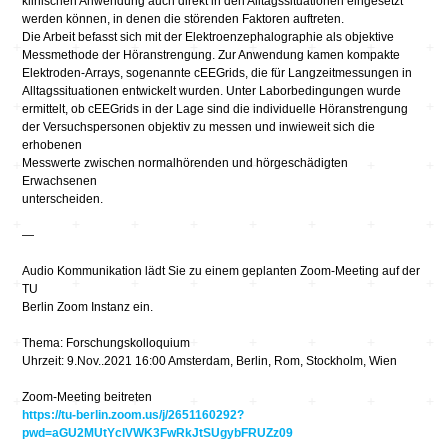
klinischen Anwendung auch direkt in den Alltagssituationen eingesetzt
werden können, in denen die störenden Faktoren auftreten.
Die Arbeit befasst sich mit der Elektroenzephalographie als objektive
Messmethode der Höranstrengung. Zur Anwendung kamen kompakte
Elektroden-Arrays, sogenannte cEEGrids, die für Langzeitmessungen in
Alltagssituationen entwickelt wurden. Unter Laborbedingungen wurde
ermittelt, ob cEEGrids in der Lage sind die individuelle Höranstrengung
der Versuchspersonen objektiv zu messen und inwieweit sich die
erhobenen
Messwerte zwischen normalhörenden und hörgeschädigten
Erwachsenen
unterscheiden.
—
Audio Kommunikation lädt Sie zu einem geplanten Zoom-Meeting auf der
TU
Berlin Zoom Instanz ein.
Thema: Forschungskolloquium
Uhrzeit: 9.Nov..2021 16:00 Amsterdam, Berlin, Rom, Stockholm, Wien
Zoom-Meeting beitreten
https://tu-berlin.zoom.us/j/2651160292?
pwd=aGU2MUtYclVWK3FwRkJtSUgybFRUZz09