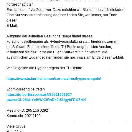
hörgeschädigten
Erwachsenen“ via Zoom vor. Dazu möchten wir Sie sehr herzlich einladen.
Eine Kurzzusammenfassung darüber finden Sie, wie immer, am Ende
dieser
E-Mail.
Aufgrund der aktuellen Gesundheitslage findet dieses
Forschungskolloquium als Hybridveranstaltung statt, hierfür nutzen wir
die Software Zoom in einer für die TU Berlin angepassten Version,
installieren sie dazu bitte die Client-Software für ihr System, die
ausführlichen Zugangsdaten finden sie nochmals am Ende dieser E-Mail.
Vor Ort gelten die Hygieneregeln der TU Berlin:
https://www.tu.berlin/themen/coronavirus/hygieneregeln/
Zoom-Meeting beitreten
https://tu-berlin.zoom.us/j/2651160292?
pwd=aGU2MUtYclVWK3FwRkJtSUgybFRUZz09
Meeting-ID: 265 116 0292
Kenncode: 20211109
Viele Grüße
Marc Voigt