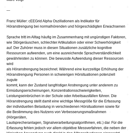
—
Franz Müller: cEEGrid Alpha Oszillationen als Indikator für
Höranstrengung bei normalhörenden und hörgeschädigten Erwachsenen
Sprache tritt im Alltag häufig im Zusammenhang mit ungünstigen Faktoren,
wie Störgeräuschen, schlechter Artikulation oder einer Schwerhörigkeit
auf. Der Zuhörer muss in diesen Situationen zusätzliche kognitive
Ressourcen aufwenden, um eine ausreichende Sprachverständlichkeit
gewährleisten zu können. Die bewusste Aufwendung dieser Ressourcen
wird
als Höranstrengung bezeichnet. Während eine kurzzeitige Erhöhung der
Höranstrengung Personen in schwierigen Hörsituationen potenziell
zugute
kommt, kann der Zustand langfristiger Anstrengung unter anderem zu
Ermüdungserscheinungen, Konzentrationsschwierigkeiten,
Leistungseinbrüchen in der Schule oder Arbeitsausfällen führen. Die
Höranstrengung stellt damit eine wichtige Messgröße für die Erfassung
der individuellen Belastung in verschiedenen Hörsituationen sowie für
die Bestimmung des Nutzens von Verbesserungsmaßnahmen
(Hörgeräten,
Lautsprecheranlagen, Signalverarbeitungsalgorithmen, etc.) dar. Für die
Erfassung fehlen jedoch vor allem objektive Messverfahren, die neben der