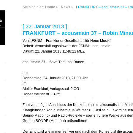
Sie sind hier:
Home
News
FRANKFURT – acousmain 37 – Rob
&
s
[ 22. Januar 2013 ]
FRANKFURT – acousmain 37 – Robin Minar
Von: „FGNM – Frankfurter Gesellschaft für Neue Musik“
Betreff: Veranstaltungshinweis der FGNM – acousmain
Datum: 22. Januar 2013 11:48:22 MEZ
acousmain 37 – Save The Last Dance
Sonic Planet
am
Ausbildung &
HÖREN – in dieser
Donnerstag, 24. Januar 2013, 21.00 Uhr
Forschung
Zeit
im
Atelier Frankfurt, Vortagssaal. 2.OG
Hohenstaufenstr. 13-25
Orte & Konzerte
Allegro Praestat
Zum vorläufigen Abschluss der Konzertreihe mit akusmatischer Musik 
Klangkünstler Robin Minard aus Weimar zu Gast sein. Er wird neuere 
Listening Machines
– Ecological
Festivals
Sound-Mapping- und Radio-Projekte – sowie frühere Werke aus den 
Perspectives
Gruppe SONDE (Montréal) präsentieren.
Soundscape-
Der Eintritt ist wie immer frei, vor und nach dem Konzert ist die acou