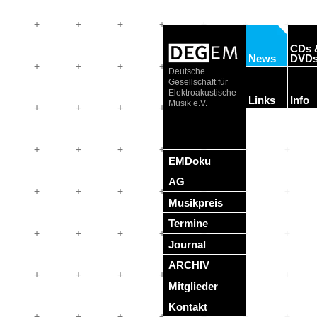
CDs 
News
DVD
Deutsche
Gesellschaft für
Elektroakustische
Links
Info
Musik e.V.
EMDoku
AG
Musikpreis
Termine
Journal
ARCHIV
Mitglieder
Kontakt