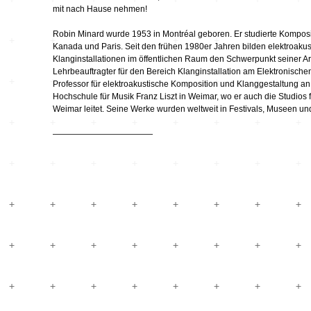
Hardware
Kompositionen
mit nach Hause nehmen!
Zukunftsmusik – im
Robin Minard wurde 1953 in Montréal geboren. Er studierte Komposit
hier und jetzt oder
Hören im Netz
Kanada und Paris. Seit den frühen 1980er Jahren bilden elektroaku
nie – Wendepunkte
Klanginstallationen im öffentlichen Raum den Schwerpunkt seiner Ar
Lehrbeauftragter für den Bereich Klanginstallation am Elektronischen 
Institutionen und
Verbände
20_20
Professor für elektroakustische Komposition und Klanggestaltung an
Hochschule für Musik Franz Liszt in Weimar, wo er auch die Studios
Weimar leitet. Seine Werke wurden weltweit in Festivals, Museen un
Plattenläden
Transit
————————————
Radio & TV
drop the beat
Record Labels
XV
Software
Escape
Stipendien
Grenzen