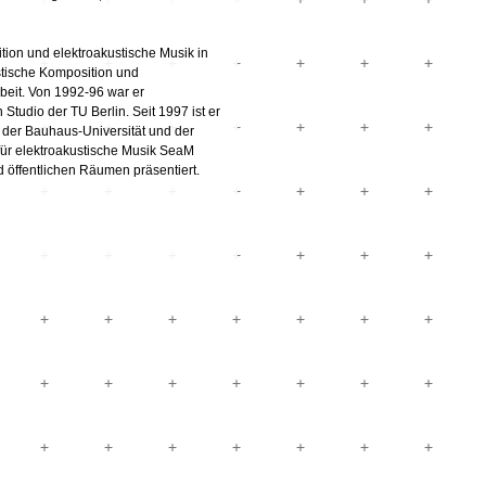
ion und elektroakustische Musik in
stische Komposition und
beit. Von 1992-96 war er
Studio der TU Berlin. Seit 1997 ist er
 der Bauhaus-Universität und der
 für elektroakustische Musik SeaM
d öffentlichen Räumen präsentiert.