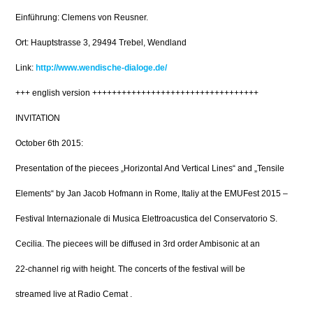
Einführung: Clemens von Reusner.
Ort: Hauptstrasse 3, 29494 Trebel, Wendland
Link:
http://www.wendische-dialoge.de/
+++ english version ++++++++++++++++++++++++++++++++++
INVITATION
October 6th 2015:
Presentation of the piecees „Horizontal And Vertical Lines“ and „Tensile
Elements“ by Jan Jacob Hofmann in Rome, Italiy at the EMUFest 2015 –
Festival Internazionale di Musica Elettroacustica del Conservatorio S.
Cecilia. The piecees will be diffused in 3rd order Ambisonic at an
22-channel rig with height. The concerts of the festival will be
streamed live at Radio Cemat .