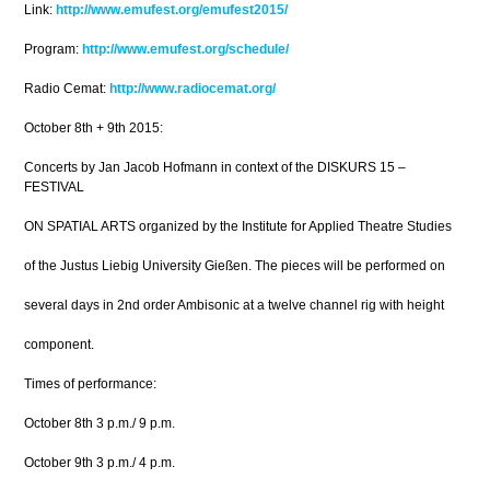
Link:
http://www.emufest.org/emufest2015/
Program:
http://www.emufest.org/schedule/
Radio Cemat:
http://www.radiocemat.org/
October 8th + 9th 2015:
Concerts by Jan Jacob Hofmann in context of the DISKURS 15 –
FESTIVAL
ON SPATIAL ARTS organized by the Institute for Applied Theatre Studies
of the Justus Liebig University Gießen. The pieces will be performed on
several days in 2nd order Ambisonic at a twelve channel rig with height
component.
Times of performance:
October 8th 3 p.m./ 9 p.m.
October 9th 3 p.m./ 4 p.m.