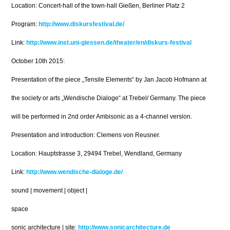
Location: Concert-hall of the town-hall Gießen, Berliner Platz 2
Program:
http://www.diskursfestival.de/
Link:
http://www.inst.uni-giessen.de/theater/en/diskurs-festival
October 10th 2015:
Presentation of the piece „Tensile Elements“ by Jan Jacob Hofmann at
the society or arts „Wendische Dialoge“ at Trebel/ Germany. The piece
will be performed in 2nd order Ambisonic as a 4-channel version.
Presentation and introduction: Clemens von Reusner.
Location: Hauptstrasse 3, 29494 Trebel, Wendland, Germany
Link:
http://www.wendische-dialoge.de/
sound | movement | object |
space
sonic architecture | site:
http://www.sonicarchitecture.de