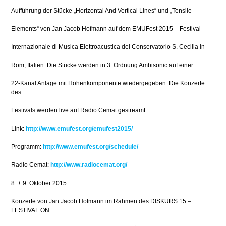
Aufführung der Stücke „Horizontal And Vertical Lines“ und „Tensile
Elements“ von Jan Jacob Hofmann auf dem EMUFest 2015 – Festival
Internazionale di Musica Elettroacustica del Conservatorio S. Cecilia in
Rom, Italien. Die Stücke werden in 3. Ordnung Ambisonic auf einer
22-Kanal Anlage mit Höhenkomponente wiedergegeben. Die Konzerte
des
Festivals werden live auf Radio Cemat gestreamt.
Link:
http://www.emufest.org/emufest2015/
Programm:
http://www.emufest.org/schedule/
Radio Cemat:
http://www.radiocemat.org/
8. + 9. Oktober 2015:
Konzerte von Jan Jacob Hofmann im Rahmen des DISKURS 15 –
FESTIVAL ON