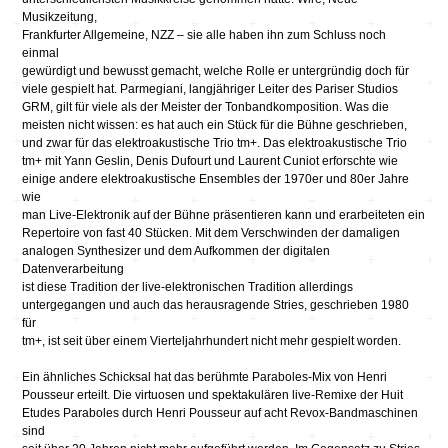
Musikzeitung,
Frankfurter Allgemeine, NZZ – sie alle haben ihn zum Schluss noch
einmal
gewürdigt und bewusst gemacht, welche Rolle er untergründig doch für
viele gespielt hat. Parmegiani, langjähriger Leiter des Pariser Studios
GRM, gilt für viele als der Meister der Tonbandkomposition. Was die
meisten nicht wissen: es hat auch ein Stück für die Bühne geschrieben,
und zwar für das elektroakustische Trio tm+. Das elektroakustische Trio
tm+ mit Yann Geslin, Denis Dufourt und Laurent Cuniot erforschte wie
einige andere elektroakustische Ensembles der 1970er und 80er Jahre
wie
man Live-Elektronik auf der Bühne präsentieren kann und erarbeiteten ein
Repertoire von fast 40 Stücken. Mit dem Verschwinden der damaligen
analogen Synthesizer und dem Aufkommen der digitalen
Datenverarbeitung
ist diese Tradition der live-elektronischen Tradition allerdings
untergegangen und auch das herausragende Stries, geschrieben 1980
für
tm+, ist seit über einem Vierteljahrhundert nicht mehr gespielt worden.
Ein ähnliches Schicksal hat das berühmte Paraboles-Mix von Henri
Pousseur erteilt. Die virtuosen und spektakulären live-Remixe der Huit
Etudes Paraboles durch Henri Pousseur auf acht Revox-Bandmaschinen
sind