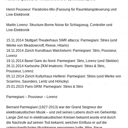
Henri Pousseur: Paraboles-Mix (Fassung für Raumklangsteuerung und
Live-Elektronik
Martin Lorenz: Structure-Borne Noise für Schlagzeug, Controller und
Live-Elektronik
15.11.2014 Stuttgart Theaterhaus SWR attacca: Parmegiani: Stries (und
Werke von Meadowcroft, Reese, Hilario)
18.11.2014 Zürich Kunsthaus Walcheturm: Parmegiani: Strio, Pousseur,
Lorenz
19.11.2014 Basel Gare du Nord: Parmegiani: Strio, Lorenz (und Stiebler)
26.11.2014 Karlsruhe ZKM Imatronic: Parmegiani: Stries & Strio,
Pousseur, Lorenz
05.12.2014 Zürich Kulturhaus Helferei: Parmegiani: Stries (und Werke von
Sciarrino, Saunders, Lentz und Hölszky)
25.01.2015 Paris GRM: Parmegiani: Stries & Strio
Parmegiani – Pousseur – Lorenz
Bernard Parmegiani (1927-2013) war der Grand Seigneur der
elektroakustischen Musik – und zeit seines Lebens doch ein Geheimtip.
Lange Zeit nur in elektroakustischen Kreisen bekannt wurde erst durch
die Nachrufe auf seinen Tod bekannt, welchen Einfluss er auf die
unterschiedlichsten Musikkreise genommen hatte: Wire, Neue