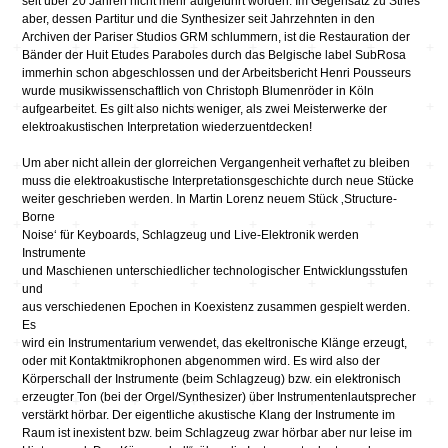
seit über 20 Jahren nicht mehr aufgeführt worden. Im Gegensatz zu Stries
aber, dessen Partitur und die Synthesizer seit Jahrzehnten in den
Archiven der Pariser Studios GRM schlummern, ist die Restauration der
Bänder der Huit Etudes Paraboles durch das Belgische label SubRosa
immerhin schon abgeschlossen und der Arbeitsbericht Henri Pousseurs
wurde musikwissenschaftlich von Christoph Blumenröder in Köln
aufgearbeitet. Es gilt also nichts weniger, als zwei Meisterwerke der
elektroakustischen Interpretation wiederzuentdecken!
Um aber nicht allein der glorreichen Vergangenheit verhaftet zu bleiben
muss die elektroakustische Interpretationsgeschichte durch neue Stücke
weiter geschrieben werden. In Martin Lorenz neuem Stück ‚Structure-
Borne
Noise‘ für Keyboards, Schlagzeug und Live-Elektronik werden
Instrumente
und Maschienen unterschiedlicher technologischer Entwicklungsstufen
und
aus verschiedenen Epochen in Koexistenz zusammen gespielt werden.
Es
wird ein Instrumentarium verwendet, das ekeltronische Klänge erzeugt,
oder mit Kontaktmikrophonen abgenommen wird. Es wird also der
Körperschall der Instrumente (beim Schlagzeug) bzw. ein elektronisch
erzeugter Ton (bei der Orgel/Synthesizer) über Instrumentenlautsprecher
verstärkt hörbar. Der eigentliche akustische Klang der Instrumente im
Raum ist inexistent bzw. beim Schlagzeug zwar hörbar aber nur leise im