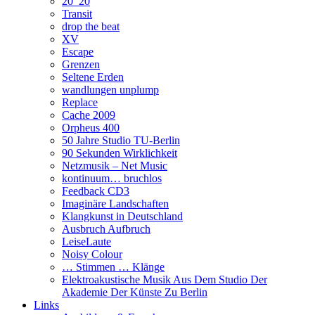
20_20
Transit
drop the beat
XV
Escape
Grenzen
Seltene Erden
wandlungen unplump
Replace
Cache 2009
Orpheus 400
50 Jahre Studio TU-Berlin
90 Sekunden Wirklichkeit
Netzmusik – Net Music
kontinuum… bruchlos
Feedback CD3
Imaginäre Landschaften
Klangkunst in Deutschland
Ausbruch Aufbruch
LeiseLaute
Noisy Colour
… Stimmen … Klänge
Elektroakustische Musik Aus Dem Studio Der
Akademie Der Künste Zu Berlin
Links