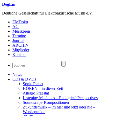
DegEm
Deutsche Gesellschaft für Elektroakustische Musik e.V.
EMDoku
AG
Musikpreis
Termine
Journal
ARCHIV
Mitglieder
Kontakt
News
CDs & DVDs
Sonic Planet
HÖREN – in dieser Zeit
Allegro Praestat
Listening Machines – Ecological Perspectives
Soundscape-Kompositionen
Zukunftsmusik – im hier und jetzt oder nie –
Wendepunkte