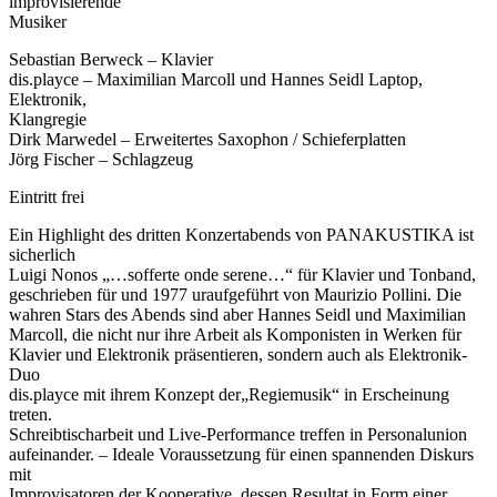
improvisierende
Musiker
Sebastian Berweck – Klavier
dis.playce – Maximilian Marcoll und Hannes Seidl Laptop,
Elektronik,
Klangregie
Dirk Marwedel – Erweitertes Saxophon / Schieferplatten
Jörg Fischer – Schlagzeug
Eintritt frei
Ein Highlight des dritten Konzertabends von PANAKUSTIKA ist
sicherlich
Luigi Nonos „…sofferte onde serene…“ für Klavier und Tonband,
geschrieben für und 1977 uraufgeführt von Maurizio Pollini. Die
wahren Stars des Abends sind aber Hannes Seidl und Maximilian
Marcoll, die nicht nur ihre Arbeit als Komponisten in Werken für
Klavier und Elektronik präsentieren, sondern auch als Elektronik-
Duo
dis.playce mit ihrem Konzept der„Regiemusik“ in Erscheinung
treten.
Schreibtischarbeit und Live-Performance treffen in Personalunion
aufeinander. – Ideale Voraussetzung für einen spannenden Diskurs
mit
Improvisatoren der Kooperative, dessen Resultat in Form einer