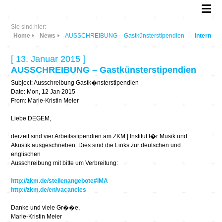
Sie sind hier:
Home
News
AUSSCHREIBUNG – Gastkünsterstipendien
Intern
[ 13. Januar 2015 ]
AUSSCHREIBUNG – Gastkünsterstipendien
Subject: Ausschreibung Gastk�nsterstipendien
Date: Mon, 12 Jan 2015
From: Marie-Kristin Meier
Liebe DEGEM,
derzeit sind vier Arbeitsstipendien am ZKM | Institut f�r Musik und
Akustik ausgeschrieben. Dies sind die Links zur deutschen und
englischen
Ausschreibung mit bitte um Verbreitung:
http://zkm.de/stellenangebote#IMA
http://zkm.de/en/vacancies
Danke und viele Gr��e,
Marie-Kristin Meier