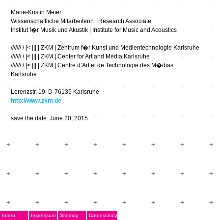
Marie-Kristin Meier
Wissenschaftliche Mitarbeiterin | Research Associate
Institut f�r Musik und Akustik | Institute for Music and Acoustics
/////// / |< ||| | ZKM | Zentrum f�r Kunst und Medientechnologie Karlsruhe
/////// / |< ||| | ZKM | Center for Art and Media Karlsruhe
/////// / |< ||| | ZKM | Centre d’Art et de Technologie des M�dias
Karlsruhe
Lorenzstr. 19, D-76135 Karlsruhe
http://www.zkm.de
save the date: June 20, 2015
Intern
Impressum
Sitemap
Datenschutz