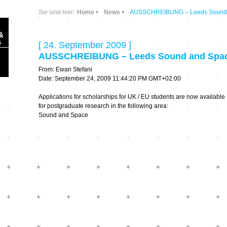
Sie sind hier:
Home
News
AUSSCHREIBUNG – Leeds Sound a
&
s
[ 24. September 2009 ]
AUSSCHREIBUNG – Leeds Sound and Space
From: Ewan Stefani
Date: September 24, 2009 11:44:20 PM GMT+02:00
Applications for scholarships for UK / EU students are now available
for postgraduate research in the following area:
Sonic Planet
Sound and Space
Ausbildung &
HÖREN – in dieser
Forschung
Zeit
Orte & Konzerte
Allegro Praestat
Listening Machines
– Ecological
Festivals
Perspectives
Soundscape-