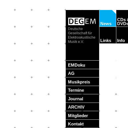
CDs 
News
DVD
Deutsche
Gesellschaft für
Elektroakustische
Links
Info
Musik e.V.
EMDoku
AG
Musikpreis
Termine
Journal
ARCHIV
Mitglieder
Kontakt