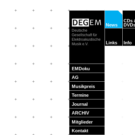
CDs 
News
DVD
Deutsche
Gesellschaft für
Elektroakustische
Links
Info
Musik e.V.
EMDoku
AG
Musikpreis
Termine
Journal
ARCHIV
Mitglieder
Kontakt