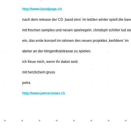
Hardware
Kompositionen
http://www.bandpage.ch
Zukunftsmusik – im
hier und jetzt oder
Hören im Netz
nach dem release der CD ‚band eins‘ im letzten winter spielt die ban
nie – Wendepunkte
mit frischen samples und neuen spielregeln. christoph schiller lud si
Institutionen und
Verbände
20_20
ein, das erste konzert im rahmen des neuen projektes ‚kerbtiere‘ im
atelier an der klingenthalstrasse zu spielen.
Plattenläden
Transit
ich freue mich, wenn ihr dabei seid.
Radio & TV
drop the beat
mit herzlichem gruss
petra
Record Labels
XV
http://www.petraronner.ch
Software
Escape
Stipendien
Grenzen