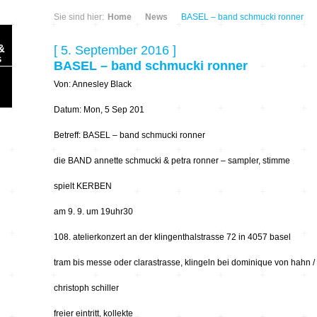
Sie sind hier:
Home
News
BASEL – band schmucki ronner
&
[ 5. September 2016 ]
s
BASEL – band schmucki ronner
Von: Annesley Black
Datum: Mon, 5 Sep 201
Betreff: BASEL – band schmucki ronner
Sonic Planet
die BAND annette schmucki & petra ronner – sampler, stimme
Ausbildung &
HÖREN – in dieser
spielt KERBEN
Forschung
Zeit
am 9. 9. um 19uhr30
Orte & Konzerte
Allegro Praestat
108. atelierkonzert an der klingenthalstrasse 72 in 4057 basel
tram bis messe oder clarastrasse, klingeln bei dominique von hahn /
Listening Machines
– Ecological
Festivals
Perspectives
christoph schiller
Soundscape-
freier eintritt, kollekte