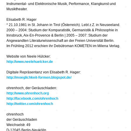
Instrumental- und Elektronische Musik, Performance, Klangkunst und
Musiktheater.
Elisabeth R. Hager
* 21.10.1981 in St. Johann in Tirol (Österreich). Lebt z.Z. in Neuseeland.
2000 – 2004: Studium der Komparatistik, Germanistik & Philosophie in
Innsbruck, Aix-En-Provence & Berlin | 2005 – 2007: Studium der
Angewandten Literaturwissenschaft an der Freien Universität Berlin.
Im Frühling 2012 erschien ihr Debütroman KOMETEN im Milena Verlag.
Website von Neele Hülcker:
http://www.neelehuelcker.de
Digitale Repräsentanz von Elisabeth R. Hager:
http://moeglichkeit-formen.blogspot.de/
ohrenhoch, der Geräuschladen:
http://www.ohrenhoch.org
http://facebook.com/ohrenhoch
http://twitter.com/ohrenhoch
ohrenhoch
der Geräuschladen
Weichselstr. 49
D-12045 Berlin-Neukölln