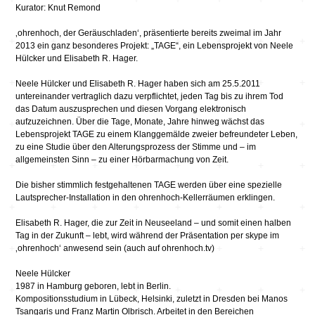
Kurator: Knut Remond
‚ohrenhoch, der Geräuschladen‘, präsentierte bereits zweimal im Jahr
2013 ein ganz besonderes Projekt: „TAGE“, ein Lebensprojekt von Neele
Hülcker und Elisabeth R. Hager.
Neele Hülcker und Elisabeth R. Hager haben sich am 25.5.2011
untereinander vertraglich dazu verpflichtet, jeden Tag bis zu ihrem Tod
das Datum auszusprechen und diesen Vorgang elektronisch
aufzuzeichnen. Über die Tage, Monate, Jahre hinweg wächst das
Lebensprojekt TAGE zu einem Klanggemälde zweier befreundeter Leben,
zu eine Studie über den Alterungsprozess der Stimme und – im
allgemeinsten Sinn – zu einer Hörbarmachung von Zeit.
Die bisher stimmlich festgehaltenen TAGE werden über eine spezielle
Lautsprecher-Installation in den ohrenhoch-Kellerräumen erklingen.
Elisabeth R. Hager, die zur Zeit in Neuseeland – und somit einen halben
Tag in der Zukunft – lebt, wird während der Präsentation per skype im
‚ohrenhoch‘ anwesend sein (auch auf ohrenhoch.tv)
Neele Hülcker
1987 in Hamburg geboren, lebt in Berlin.
Kompositionsstudium in Lübeck, Helsinki, zuletzt in Dresden bei Manos
Tsangaris und Franz Martin Olbrisch. Arbeitet in den Bereichen