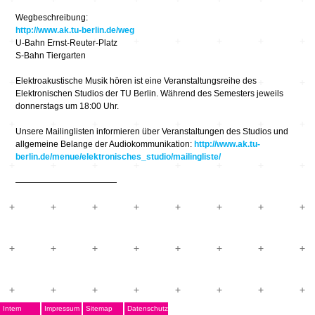
Wegbeschreibung:
http://www.ak.tu-berlin.de/weg
U-Bahn Ernst-Reuter-Platz
S-Bahn Tiergarten
Elektroakustische Musik hören ist eine Veranstaltungsreihe des
Elektronischen Studios der TU Berlin. Während des Semesters jeweils
donnerstags um 18:00 Uhr.
Unsere Mailinglisten informieren über Veranstaltungen des Studios und
allgemeine Belange der Audiokommunikation:
http://www.ak.tu-
berlin.de/menue/elektronisches_studio/mailingliste/
————————————
Intern
Impressum
Sitemap
Datenschutz