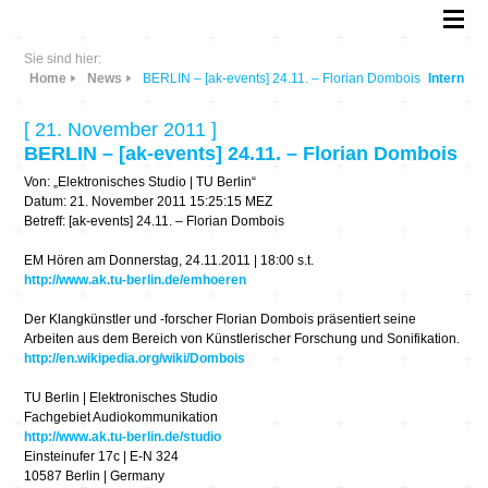
Sie sind hier:
Home
News
BERLIN – [ak-events] 24.11. – Florian Dombois
Intern
[ 21. November 2011 ]
BERLIN – [ak-events] 24.11. – Florian Dombois
Von: „Elektronisches Studio | TU Berlin“
Datum: 21. November 2011 15:25:15 MEZ
Betreff: [ak-events] 24.11. – Florian Dombois
EM Hören am Donnerstag, 24.11.2011 | 18:00 s.t.
http://www.ak.tu-berlin.de/emhoeren
Der Klangkünstler und -forscher Florian Dombois präsentiert seine
Arbeiten aus dem Bereich von Künstlerischer Forschung und Sonifikation.
http://en.wikipedia.org/wiki/Dombois
TU Berlin | Elektronisches Studio
Fachgebiet Audiokommunikation
http://www.ak.tu-berlin.de/studio
Einsteinufer 17c | E-N 324
10587 Berlin | Germany