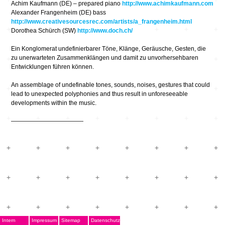
Achim Kaufmann (DE) – prepared piano
http://www.achimkaufmann.com
Alexander Frangenheim (DE) bass
http://www.creativesourcesrec.com/artists/a_frangenheim.html
Dorothea Schürch (SW)
http://www.doch.ch/
Ein Konglomerat undefinierbarer Töne, Klänge, Geräusche, Gesten, die
zu unerwarteten Zusammenklängen und damit zu unvorhersehbaren
Entwicklungen führen können.
An assemblage of undefinable tones, sounds, noises, gestures that could
lead to unexpected polyphonies and thus result in unforeseeable
developments within the music.
————————————
Intern
Impressum
Sitemap
Datenschutz