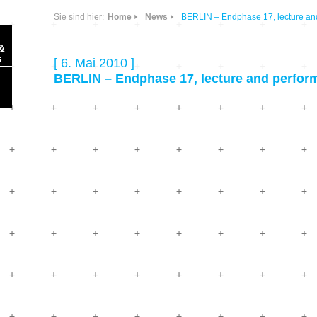
Sie sind hier:
Home
News
BERLIN – Endphase 17, lecture and
&
s
[ 6. Mai 2010 ]
BERLIN – Endphase 17, lecture and perform
Sonic Planet
Ausbildung &
HÖREN – in dieser
Forschung
Zeit
Orte & Konzerte
Allegro Praestat
Listening Machines
– Ecological
Festivals
Perspectives
Soundscape-