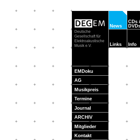
CDs 
News
DVD
Deutsche
Gesellschaft für
Elektroakustische
Links
Info
Musik e.V.
EMDoku
AG
Musikpreis
Termine
Journal
ARCHIV
Mitglieder
Kontakt