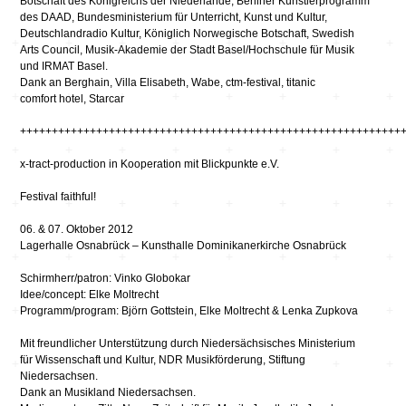
Botschaft des Königreichs der Niederlande, Berliner Künstlerprogramm
des DAAD, Bundesministerium für Unterricht, Kunst und Kultur,
Deutschlandradio Kultur, Königlich Norwegische Botschaft, Swedish
Arts Council, Musik-Akademie der Stadt Basel/Hochschule für Musik
und IRMAT Basel.
Dank an Berghain, Villa Elisabeth, Wabe, ctm-festival, titanic
comfort hotel, Starcar
++++++++++++++++++++++++++++++++++++++++++++++++++++++++++++
x-tract-production in Kooperation mit Blickpunkte e.V.
Festival faithful!
06. & 07. Oktober 2012
Lagerhalle Osnabrück – Kunsthalle Dominikanerkirche Osnabrück
Schirmherr/patron: Vinko Globokar
Idee/concept: Elke Moltrecht
Programm/program: Björn Gottstein, Elke Moltrecht & Lenka Zupkova
Mit freundlicher Unterstützung durch Niedersächsisches Ministerium
für Wissenschaft und Kultur, NDR Musikförderung, Stiftung
Niedersachsen.
Dank an Musikland Niedersachsen.