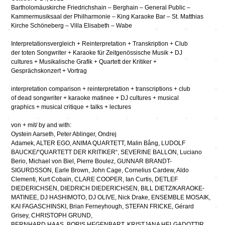
Bartholomäuskirche Friedrichshain – Berghain – General Public –
Kammermusiksaal der Philharmonie – King Karaoke Bar – St. Matthias
Kirche Schöneberg – Villa Elisabeth – Wabe
Interpretationsvergleich + Reinterpretation + Transkription + Club
der toten Songwriter + Karaoke für Zeitgenössische Musik + DJ
cultures + Musikalische Grafik + Quartett der Kritiker +
Gesprächskonzert + Vortrag
interpretation comparison + reinterpretation + transcriptions + club
of dead songwriter + karaoke matinee + DJ cultures + musical
graphics + musical critique + talks + lectures
von + mit/ by and with:
Oystein Aarseth, Peter Ablinger, Ondrej
Adamek, ALTER EGO, ANIMA QUARTETT, Malin Bång, LUDOLF
BAUCKE/“QUARTETT DER KRITIKER“, SEVERINE BALLON, Luciano
Berio, Michael von Biel, Pierre Boulez, GUNNAR BRANDT-
SIGURDSSON, Earle Brown, John Cage, Cornelius Cardew, Aldo
Clementi, Kurt Cobain, CLARE COOPER, Ian Curtis, DETLEF
DIEDERICHSEN, DIEDRICH DIEDERICHSEN, BILL DIETZ/KARAOKE-
MATINEE, DJ HASHIMOTO, DJ OLIVE, Nick Drake, ENSEMBLE MOSAIK,
KAI FAGASCHINSKI, Brian Ferneyhough, STEFAN FRICKE, Gérard
Grisey, CHRISTOPH GRUND,
BERNHARD HAAS, BORIS HEGENBART, KRISTJANA HELGADOTTIR,