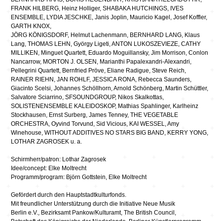
FRANK HILBERG, Heinz Holliger, SHABAKA HUTCHINGS, IVES
ENSEMBLE, LYDIA JESCHKE, Janis Joplin, Mauricio Kagel, Josef Koffler,
GARTH KNOX,
JÖRG KÖNIGSDORF, Helmut Lachenmann, BERNHARD LANG, Klaus
Lang, THOMAS LEHN, György Ligeti, ANTON LUKOSZEVIEZE, CATHY
MILLIKEN, Minguet Quartett, Eduardo Moguillansky, Jim Morrison, Conlon
Nancarrow, MORTON J. OLSEN, Marianthi Papalexandri-Alexandri,
Pellegrini Quartett, Bernfried Pröve, Eliane Radigue, Steve Reich,
RAINER RIEHN, JAN ROHLF, JESSICA RONA, Rebecca Saunders,
Giacinto Scelsi, Johannes Schöllhorn, Arnold Schönberg, Martin Schüttler,
Salvatore Sciarrino, SFSOUNDGROUP, Nikos Skalkottas,
SOLISTENENSEMBLE KALEIDOSKOP, Mathias Spahlinger, Karlheinz
Stockhausen, Ernst Surberg, James Tenney, THE VEGETABLE
ORCHESTRA, Oyvind Torvund, Sid Vicious, KAI WESSEL, Amy
Winehouse, WITHOUT ADDITIVES NO STARS BIG BAND, KERRY YONG,
LOTHAR ZAGROSEK u. a.
Schirmherr/patron: Lothar Zagrosek
Idee/concept: Elke Moltrecht
Programm/program: Björn Gottstein, Elke Moltrecht
Gefördert durch den Hauptstadtkulturfonds.
Mit freundlicher Unterstützung durch die Initiative Neue Musik
Berlin e.V., Bezirksamt Pankow/Kulturamt, The British Council,