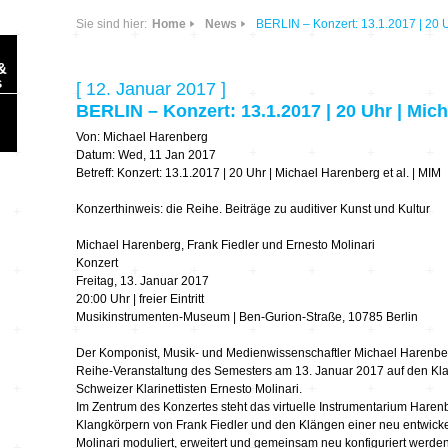
Sie sind hier:
Home
News
BERLIN – Konzert: 13.1.2017 | 20 U
&
s
[ 12. Januar 2017 ]
BERLIN – Konzert: 13.1.2017 | 20 Uhr | Mich
Von: Michael Harenberg
Datum: Wed, 11 Jan 2017
Betreff: Konzert: 13.1.2017 | 20 Uhr | Michael Harenberg et al. | MIM
Konzerthinweis: die Reihe. Beiträge zu auditiver Kunst und Kultur
Sonic Planet
Michael Harenberg, Frank Fiedler und Ernesto Molinari
Ausbildung &
HÖREN – in dieser
Konzert
Forschung
Zeit
Freitag, 13. Januar 2017
20:00 Uhr | freier Eintritt
Musikinstrumenten-Museum | Ben-Gurion-Straße, 10785 Berlin
Orte & Konzerte
Allegro Praestat
Der Komponist, Musik- und Medienwissenschaftler Michael Harenberg tr
Reihe-Veranstaltung des Semesters am 13. Januar 2017 auf den Kla
Listening Machines
– Ecological
Festivals
Schweizer Klarinettisten Ernesto Molinari.
Perspectives
Im Zentrum des Konzertes steht das virtuelle Instrumentarium Haren
Klangkörpern von Frank Fiedler und den Klängen einer neu entwicke
Soundscape-
Molinari moduliert, erweitert und gemeinsam neu konfiguriert werden.