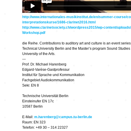
kontinuum…
bruchlos
http://www.internationales-musikinstitut.de/en/summer-course/c
interpretationskurse/1686-clarinet2016.html
http://www.clarinetsociety.ch/wordpress2015/wp-content/upload
Feedback CD3
Workshop.pdf
die Reihe. Contributions to auditory art and culture is an event seri
Imaginäre
Technical University Berlin and the Master’s program Sound Studies a
Landschaften
University of the Arts.
—
Klangkunst in
Prof. Dr. Michael Harenberg
Deutschland
Edgard-Varèse-Gastprofessur
Institut für Sprache und Kommunikation
Fachgebiet Audiokommunikation
Ausbruch Aufbruch
Sekr. EN 8
Technische Universität Berlin
LeiseLaute
Einsteinufer EN 17c
10587 Berlin
E-Mail:
m.harenberg@campus.tu-berlin.de
Noisy Colour
Raum: EN 323
Telefon: +49 30 – 314 22327
… Stimmen …