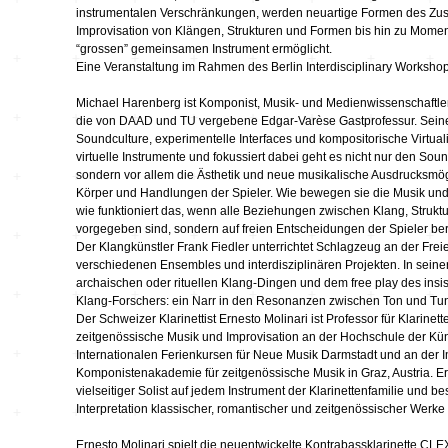
Hardware
Kompositionen
instrumentalen Verschränkungen, werden neuartige Formen des Zus
Improvisation von Klängen, Strukturen und Formen bis hin zu Mom
Zukunftsmusik – im
“grossen” gemeinsamen Instrument ermöglicht.
hier und jetzt oder
Hören im Netz
Eine Veranstaltung im Rahmen des Berlin Interdisciplinary Worksho
nie – Wendepunkte
Michael Harenberg ist Komponist, Musik- und Medienwissenschaftler
Institutionen und
Verbände
20_20
die von DAAD und TU vergebene Edgar-Varèse Gastprofessur. Seine 
Soundculture, experimentelle Interfaces und kompositorische Virtualit
virtuelle Instrumente und fokussiert dabei geht es nicht nur den Sound
sondern vor allem die Ästhetik und neue musikalische Ausdrucksmö
Plattenläden
Transit
Körper und Handlungen der Spieler. Wie bewegen sie die Musik und
wie funktioniert das, wenn alle Beziehungen zwischen Klang, Strukt
vorgegeben sind, sondern auf freien Entscheidungen der Spieler b
Radio & TV
drop the beat
Der Klangkünstler Frank Fiedler unterrichtet Schlagzeug an der Freie
verschiedenen Ensembles und interdisziplinären Projekten. In seiner 
archaischen oder rituellen Klang-Dingen und dem free play des ins
Record Labels
XV
Klang-Forschers: ein Narr in den Resonanzen zwischen Ton und Tun
Der Schweizer Klarinettist Ernesto Molinari ist Professor für Klarine
zeitgenössische Musik und Improvisation an der Hochschule der Kün
Software
Escape
Internationalen Ferienkursen für Neue Musik Darmstadt und an der 
Komponistenakademie für zeitgenössische Musik in Graz, Austria. Er 
vielseitiger Solist auf jedem Instrument der Klarinettenfamilie und 
Interpretation klassischer, romantischer und zeitgenössischer Werke
Stipendien
Grenzen
Ernesto Molinari spielt die neuentwickelte Kontrabassklarinette CL