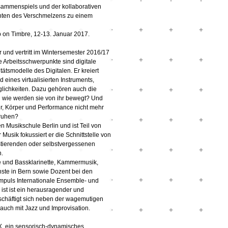
ammenspiels und der kollaborativen
enten des Verschmelzens zu einem
p on Timbre, 12-13. Januar 2017.
 und vertritt im Wintersemester 2016/17
Arbeitsschwerpunkte sind digitale
ätsmodelle des Digitalen. Er kreiert
 eines virtualisierten Instruments,
glichkeiten. Dazu gehören auch die
 wie werden sie von ihr bewegt? Und
ur, Körper und Performance nicht mehr
eruhen?
n Musikschule Berlin und ist Teil von
Musik fokussiert er die Schnittstelle von
istierenden oder selbstvergessenen
.
tte und Bassklarinette, Kammermusik,
ste in Bern sowie Dozent bei den
Impuls Internationale Ensemble- und
ist ist ein herausragender und
beschäftigt sich neben der wagemutigen
 auch mit Jazz und Improvisation.
EX, ein sensorisch-dynamisches