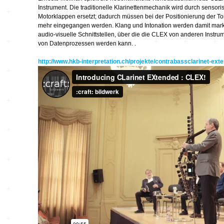
Instrument. Die traditionelle Klarinettenmechanik wird durch senso
Wettbewerbe
Seltene Erden
Motorklappen ersetzt; dadurch müssen bei der Positionierung der T
mehr eingegangen werden. Klang und Intonation werden damit mark
audio-visuelle Schnittstellen, über die die CLEX von anderen Instru
wandlungen
Zeitschriften
unplump
von Datenprozessen werden kann. .
http://www.hkb-interpretation.ch/projekte/contrabassclarinet-ext
Replace
Cache 2009
Orpheus 400
50 Jahre Studio TU-
Berlin
90 Sekunden
Wirklichkeit
Netzmusik – Net
Music