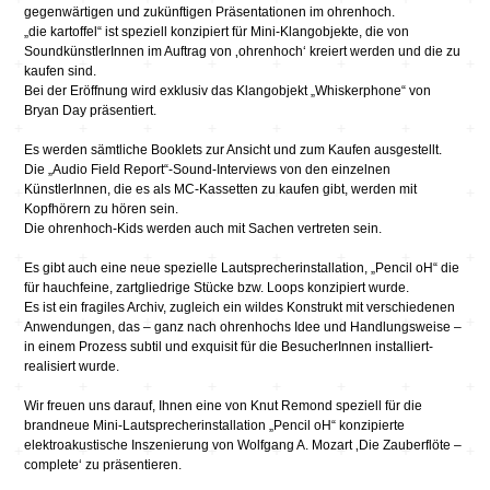
gegenwärtigen und zukünftigen Präsentationen im ohrenhoch.
„die kartoffel“ ist speziell konzipiert für Mini-Klangobjekte, die von
SoundkünstlerInnen im Auftrag von ‚ohrenhoch‘ kreiert werden und die zu
kaufen sind.
Bei der Eröffnung wird exklusiv das Klangobjekt „Whiskerphone“ von
Bryan Day präsentiert.
Es werden sämtliche Booklets zur Ansicht und zum Kaufen ausgestellt.
Die „Audio Field Report“-Sound-Interviews von den einzelnen
KünstlerInnen, die es als MC-Kassetten zu kaufen gibt, werden mit
Kopfhörern zu hören sein.
Die ohrenhoch-Kids werden auch mit Sachen vertreten sein.
Es gibt auch eine neue spezielle Lautsprecherinstallation, „Pencil oH“ die
für hauchfeine, zartgliedrige Stücke bzw. Loops konzipiert wurde.
Es ist ein fragiles Archiv, zugleich ein wildes Konstrukt mit verschiedenen
Anwendungen, das – ganz nach ohrenhochs Idee und Handlungsweise –
in einem Prozess subtil und exquisit für die BesucherInnen installiert-
realisiert wurde.
Wir freuen uns darauf, Ihnen eine von Knut Remond speziell für die
brandneue Mini-Lautsprecherinstallation „Pencil oH“ konzipierte
elektroakustische Inszenierung von Wolfgang A. Mozart ‚Die Zauberflöte –
complete‘ zu präsentieren.