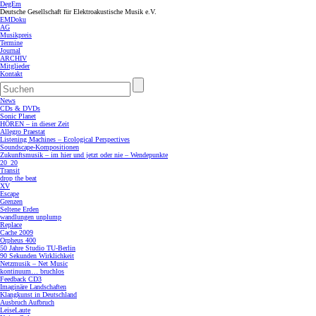
DegEm
Deutsche Gesellschaft für Elektroakustische Musik e.V.
EMDoku
AG
Musikpreis
Termine
Journal
ARCHIV
Mitglieder
Kontakt
News
CDs & DVDs
Sonic Planet
HÖREN – in dieser Zeit
Allegro Praestat
Listening Machines – Ecological Perspectives
Soundscape-Kompositionen
Zukunftsmusik – im hier und jetzt oder nie – Wendepunkte
20_20
Transit
drop the beat
XV
Escape
Grenzen
Seltene Erden
wandlungen unplump
Replace
Cache 2009
Orpheus 400
50 Jahre Studio TU-Berlin
90 Sekunden Wirklichkeit
Netzmusik – Net Music
kontinuum… bruchlos
Feedback CD3
Imaginäre Landschaften
Klangkunst in Deutschland
Ausbruch Aufbruch
LeiseLaute