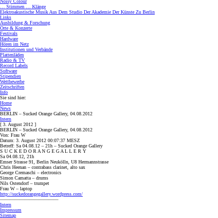
Noisy Colour
… Stimmen … Klänge
Elektroakustische Musik Aus Dem Studio Der Akademie Der Künste Zu Berlin
Links
Ausbildung & Forschung
Orte & Konzerte
Festivals
Hardware
Hören im Netz
Institutionen und Verbände
Plattenläden
Radio & TV
Record Labels
Software
Stipendien
Wettbewerbe
Zeitschriften
Info
Sie sind hier:
Home
News
BERLIN – Sucked Orange Gallery, 04.08.2012
Intern
[ 3. August 2012 ]
BERLIN – Sucked Orange Gallery, 04.08.2012
Von: Frau W
Datum: 3. August 2012 00:07:37 MESZ
Betreff: Sa 04.08.12 – 21h – Sucked Orange Gallery
S U C K E D O R A N G E G A L L E R Y
Sa 04.08.12, 21h
Emser Strasse 91, Berlin Neukölln, U8 Hermannstrasse
Chris Heenan – contrabass clarinet, alto sax
George Cremaschi – electronics
Simon Camatta – drums
Nils Ostendorf – trumpet
Frau W – laptop
http://suckedorangegallery.wordpress.com/
————————————
Intern
Impressum
Sitemap