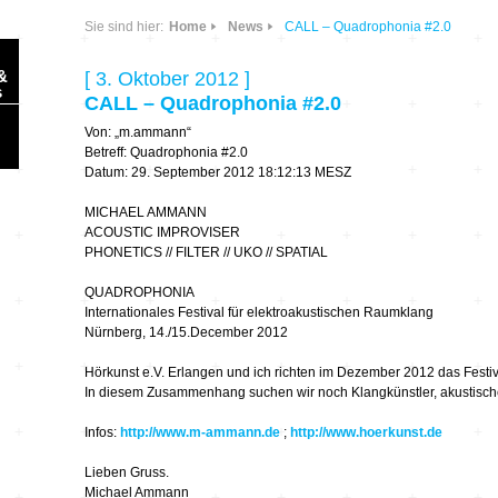
Sie sind hier:
Home
News
CALL – Quadrophonia #2.0
&
[ 3. Oktober 2012 ]
s
CALL – Quadrophonia #2.0
Von: „m.ammann“
Betreff: Quadrophonia #2.0
Datum: 29. September 2012 18:12:13 MESZ
MICHAEL AMMANN
ACOUSTIC IMPROVISER
Sonic Planet
PHONETICS // FILTER // UKO // SPATIAL
Ausbildung &
HÖREN – in dieser
QUADROPHONIA
Forschung
Zeit
Internationales Festival für elektroakustischen Raumklang
Nürnberg, 14./15.December 2012
Orte & Konzerte
Allegro Praestat
Hörkunst e.V. Erlangen und ich richten im Dezember 2012 das Festi
In diesem Zusammenhang suchen wir noch Klangkünstler, akustische
Listening Machines
– Ecological
Festivals
Infos:
http://www.m-ammann.de
;
http://www.hoerkunst.de
Perspectives
Lieben Gruss.
Soundscape-
Michael Ammann