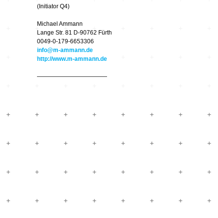
Hardware
Kompositionen
(Initiator Q4)
Zukunftsmusik – im
Michael Ammann
hier und jetzt oder
Hören im Netz
Lange Str. 81 D-90762 Fürth
nie – Wendepunkte
0049-0-179-6653306
info@m-ammann.de
Institutionen und
Verbände
20_20
http://www.m-ammann.de
————————————
Plattenläden
Transit
Radio & TV
drop the beat
Record Labels
XV
Software
Escape
Stipendien
Grenzen