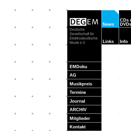
CDs 
News
DVD
Deutsche
Gesellschaft für
Elektroakustische
Links
Info
Musik e.V.
EMDoku
AG
Musikpreis
Termine
Journal
ARCHIV
Mitglieder
Kontakt