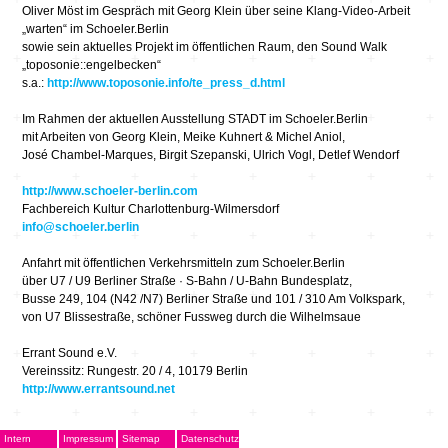
Oliver Möst im Gespräch mit Georg Klein über seine Klang-Video-Arbeit
„warten“ im Schoeler.Berlin
sowie sein aktuelles Projekt im öffentlichen Raum, den Sound Walk
„toposonie::engelbecken“
s.a.:
http://www.toposonie.info/te_press_d.html
Im Rahmen der aktuellen Ausstellung STADT im Schoeler.Berlin
mit Arbeiten von Georg Klein, Meike Kuhnert & Michel Aniol,
José Chambel-Marques, Birgit Szepanski, Ulrich Vogl, Detlef Wendorf
http://www.schoeler-berlin.com
Fachbereich Kultur Charlottenburg-Wilmersdorf
info@schoeler.berlin
Anfahrt mit öffentlichen Verkehrsmitteln zum Schoeler.Berlin
über U7 / U9 Berliner Straße · S-Bahn / U-Bahn Bundesplatz,
Busse 249, 104 (N42 /N7) Berliner Straße und 101 / 310 Am Volkspark,
von U7 Blissestraße, schöner Fussweg durch die Wilhelmsaue
Errant Sound e.V.
Vereinssitz: Rungestr. 20 / 4, 10179 Berlin
http://www.errantsound.net
Intern
Impressum
Sitemap
Datenschutz