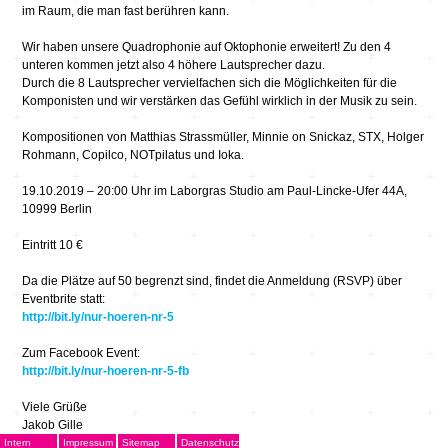
im Raum, die man fast berühren kann.
Wir haben unsere Quadrophonie auf Oktophonie erweitert! Zu den 4
unteren kommen jetzt also 4 höhere Lautsprecher dazu.
Durch die 8 Lautsprecher vervielfachen sich die Möglichkeiten für die
Komponisten und wir verstärken das Gefühl wirklich in der Musik zu sein.
Kompositionen von Matthias Strassmüller, Minnie on Snickaz, STX, Holger
Rohmann, Copilco, NOTpilatus und Ioka.
19.10.2019 – 20:00 Uhr im Laborgras Studio am Paul-Lincke-Ufer 44A,
10999 Berlin
Eintritt 10 €
Da die Plätze auf 50 begrenzt sind, findet die Anmeldung (RSVP) über
Eventbrite statt:
http://bit.ly/nur-hoeren-nr-5
Zum Facebook Event:
http://bit.ly/nur-hoeren-nr-5-fb
Viele Grüße
Jakob Gille
Intern
Impressum
Sitemap
Datenschutz