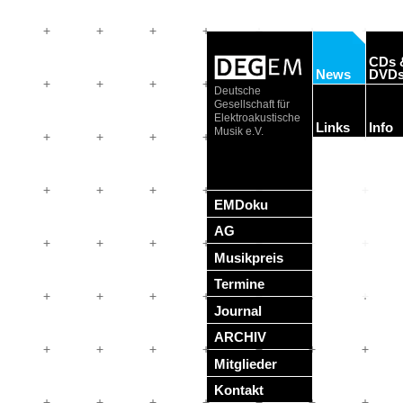
CDs 
News
DVD
Deutsche
Gesellschaft für
Elektroakustische
Links
Info
Musik e.V.
EMDoku
AG
Musikpreis
Termine
Journal
ARCHIV
Mitglieder
Kontakt