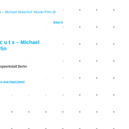
t s – Michael Maierhof: Musik+Film @
Intern
c u t s – Michael
lin
angwerkstatt Berlin
-s-michael.html