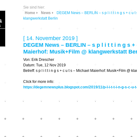
Sie sind hier:
Home
News
DEGEM News – BERLIN – s p l i t t i n g s + c u 
klangwerkstatt Berlin
&
s
[ 14. November 2019 ]
DEGEM News – BERLIN – s p l i t t i n g s + 
Maierhof: Musik+Film @ klangwerkstatt Ber
Von: Erik Drescher
Sonic Planet
Datum: Tue, 12 Nov 2019
Betreff: s p l i t t i n g s + c u t s – Michael Maierhof: Musik+Film @ kl
Ausbildung &
HÖREN – in dieser
Click for more info:
Forschung
Zeit
https://degemnewsplus.blogspot.com/2019/11/p-l-i-t-t-i-n-g-s-c-u-t
Orte & Konzerte
Allegro Praestat
Listening Machines
– Ecological
Festivals
Perspectives
Soundscape-