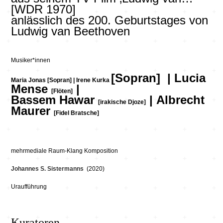
[WDR 1970]
anlässlich des 200. Geburtstages von
Ludwig van Beethoven
Musiker*innen
[Sopran]
| Lucia
Maria Jonas
[Sopran]
| Irene Kurka
Mense
|
[Flöten]
Bassem Hawar
|
Albrecht
[irakische Djoze]
Maurer
[Fidel Bratsche]
mehrmediale Raum-Klang Komposition
Johannes S. Sistermanns
(2020)
Uraufführung
Kuratoren