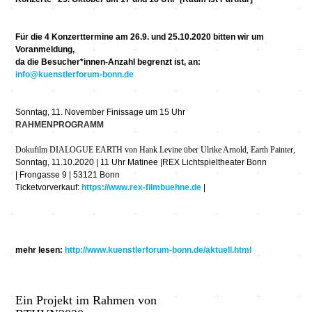
Für die 4 Konzerttermine am 26.9. und 25.10.2020 bitten wir um
Voranmeldung,
da die Besucher*innen-Anzahl begrenzt ist, an:
info@kuenstlerforum-bonn.de
Sonntag, 11. November Finissage um 15 Uhr
RAHMENPROGRAMM
Dokufilm DIALOGUE EARTH von Hank Levine
ü
ber Ulrike Arnold, Earth Painter,
Sonntag, 11.10.2020 | 11 Uhr Matinee
|
REX Lichtspieltheater Bonn
|
Frongasse 9 | 53121 Bonn
Ticketvorverkauf:
https://www.rex-filmbuehne.de
|
mehr lesen:
http://www.kuenstlerforum-bonn.de/aktuell.html
Ein Projekt im Rahmen von