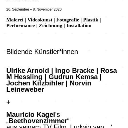
26. September – 8. November 2020
Malerei | Videokunst | Fotografie | Plastik |
Performance | Zeichnung | Installation
Bildende Künstler*innen
Ulrike Arnold | Ingo Bracke | Rosa
M Hessling | Gudrun Kemsa |
Jochen Kitzbihler |
Norvin
Leineweber
+
Mauricio Kagel
’s
„
Beethovenzimmer
“
aus seinem TV Film ‚Ludwig van…‘