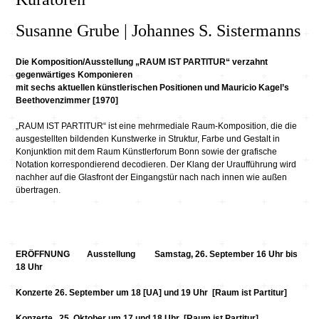
Susanne Grube | Johannes S. Sistermanns
Die Komposition/Ausstellung „RAUM IST PARTITUR“ verzahnt
gegenwärtiges Komponieren
mit sechs aktuellen künstlerischen Positionen und Mauricio Kagel’s
Beethovenzimmer [1970]
„RAUM IST PARTITUR“ ist eine mehrmediale Raum-Komposition, die die
ausgestellten bildenden Kunstwerke in Struktur, Farbe und Gestalt in
Konjunktion mit dem Raum Künstlerforum Bonn sowie der grafische
Notation korrespondierend decodieren. Der Klang der Uraufführung wird
nachher auf die Glasfront der
Eingangstür
nach nach innen wie außen
übertragen.
ERÖFFNUNG
Ausstellung Samstag, 26. September 16 Uhr bis
18 Uhr
Konzerte
26. September
um 18 [UA] und 19 Uhr [Raum ist Partitur]
Konzerte
25. Oktober um 17 und 18 Uhr
[Raum ist Partitur]