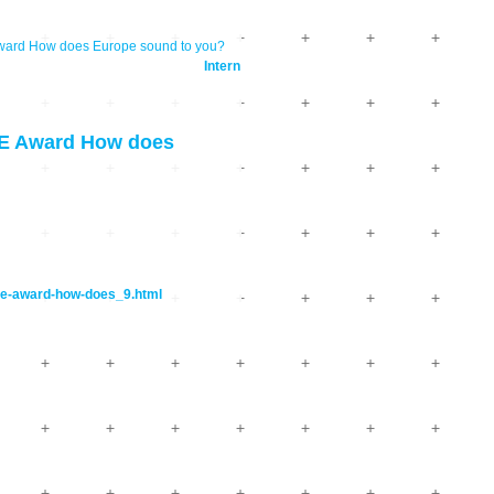
rd How does Europe sound to you?
Intern
E Award How does
pe-award-how-does_9.html