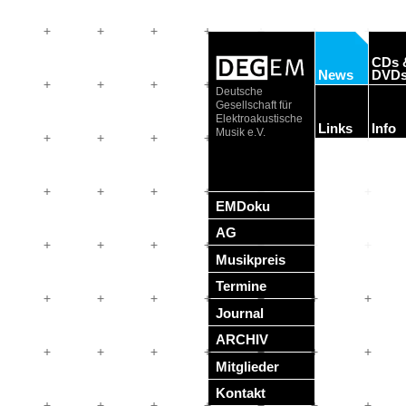
CDs 
News
DVD
Deutsche
Gesellschaft für
Elektroakustische
Links
Info
Musik e.V.
EMDoku
AG
Musikpreis
Termine
Journal
ARCHIV
Mitglieder
Kontakt