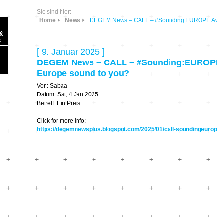
Sie sind hier:
Home
News
DEGEM News – CALL – #Sounding:EUROPE Awa
&
s
[ 9. Januar 2025 ]
DEGEM News – CALL – #Sounding:EUROP
Europe sound to you?
Von: Sabaa
Datum: Sat, 4 Jan 2025
Sonic Planet
Betreff: Ein Preis
Click for more info:
Ausbildung &
HÖREN – in dieser
https://degemnewsplus.blogspot.com/2025/01/call-soundingeuro
Forschung
Zeit
Orte & Konzerte
Allegro Praestat
Listening Machines
– Ecological
Festivals
Perspectives
Soundscape-