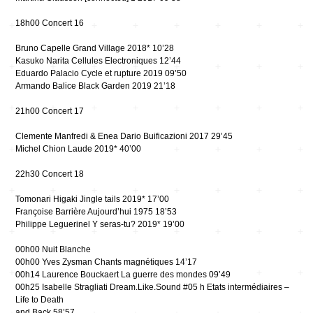
18h00 Concert 16
Bruno Capelle Grand Village 2018* 10’28
Kasuko Narita Cellules Electroniques 12’44
Eduardo Palacio Cycle et rupture 2019 09’50
Armando Balice Black Garden 2019 21’18
21h00 Concert 17
Clemente Manfredi & Enea Dario Buificazioni 2017 29’45
Michel Chion Laude 2019* 40’00
22h30 Concert 18
Tomonari Higaki Jingle tails 2019* 17’00
Françoise Barrière Aujourd’hui 1975 18’53
Philippe Leguerinel Y seras-tu? 2019* 19’00
00h00 Nuit Blanche
00h00 Yves Zysman Chants magnétiques 14’17
00h14 Laurence Bouckaert La guerre des mondes 09’49
00h25 Isabelle Stragliati Dream.Like.Sound #05 h Etats intermédiaires –
Life to Death
and Back 58’57