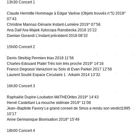
13h30 Concert 1
Claude Hermitte Hommage à Edgar Varèse (Objets trouvés n°5) 2018*
07’43
Christine Mannaz-Dénarie Instant-Lumière 2019* 07’56
Ana Dall’Ara-Majek Xylocopa Ransbecka 2018 15’22
Damian Gorandi L’instant précédent 2018 08’32
15h00 Concert 2
Denis Streibig Permien trias 2018 11’56
Charles-Edouard Platel Très loin très proche 2019* 14’16
Franco Degrassi Variazioni su Solo di Evan Parker 2017 12’56
Laurent Soulié Espace Circulaire 1 : Arkaïm 2014 13’32
16h30 Concert 3
Raphaële Dupire-Loubaton MéTHEOrites 2019* 14’43
Hervé Castellani La mouche sidérale 2019* 11’08
Jean–Baptiste Favory Le grand conseil de Sirius a rendu son verdict1995
10’17
Anne Germanique Bionisation 2018* 15’49
18h00 Concert 4