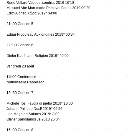
Reno Vellard Vagues, cendres 2019 16’18
Mutsumi Abe Man-made Primeval Forest 2019 09’20
Edith Alonso Χώρα 2019* 34’00
21h00 Concert 5
Edgar Nicouleau Aux origines 2019* 60’34
22h30 Concert 6
Dieter Kaufmann Religion 2019* 40’00
Vendredi 23 août
11h00 Conférence
Nathanaëlle Raboisson
13h30 Concert 7
Michèle Tosi Favola di pietra 2019* 10’00
Johann Philippe Dust! 2019* 09’56
Leo Magnien Sutures 2019* 8’09
Olivier Sandilands Je 2018 25’04
15h00 Concert 8