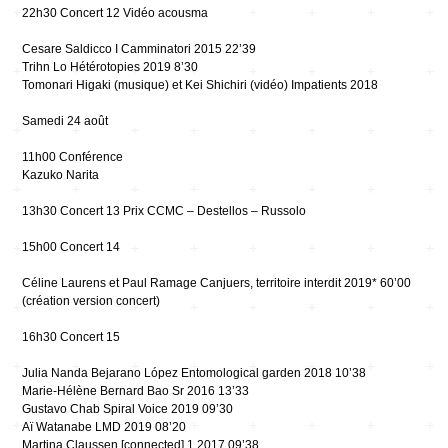
22h30 Concert 12 Vidéo acousma
Cesare Saldicco I Camminatori 2015 22’39
Trihn Lo Hétérotopies 2019 8’30
Tomonari Higaki (musique) et Kei Shichiri (vidéo) Impatients 2018
Samedi 24 août
11h00 Conférence
Kazuko Narita
13h30 Concert 13 Prix CCMC – Destellos – Russolo
15h00 Concert 14
Céline Laurens et Paul Ramage Canjuers, territoire interdit 2019* 60’00
(création version concert)
16h30 Concert 15
Julia Nanda Bejarano López Entomological garden 2018 10’38
Marie-Hélène Bernard Bao Sr 2016 13’33
Gustavo Chab Spiral Voice 2019 09’30
Aï Watanabe LMD 2019 08’20
Martina Claussen [connected] 1 2017 09’38