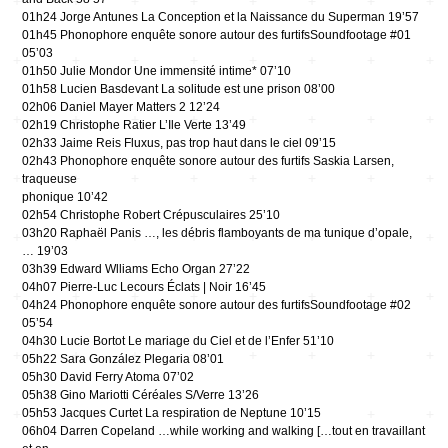
01h24 Jorge Antunes La Conception et la Naissance du Superman 19’57
01h45 Phonophore enquête sonore autour des furtifsSoundfootage #01
05’03
01h50 Julie Mondor Une immensité intime* 07’10
01h58 Lucien Basdevant La solitude est une prison 08’00
02h06 Daniel Mayer Matters 2 12’24
02h19 Christophe Ratier L’Ile Verte 13’49
02h33 Jaime Reis Fluxus, pas trop haut dans le ciel 09’15
02h43 Phonophore enquête sonore autour des furtifs Saskia Larsen,
traqueuse
phonique 10’42
02h54 Christophe Robert Crépusculaires 25’10
03h20 Raphaël Panis …, les débris flamboyants de ma tunique d’opale,
… 19’03
03h39 Edward Wlliams Echo Organ 27’22
04h07 Pierre-Luc Lecours Éclats | Noir 16’45
04h24 Phonophore enquête sonore autour des furtifsSoundfootage #02
05’54
04h30 Lucie Bortot Le mariage du Ciel et de l’Enfer 51’10
05h22 Sara González Plegaria 08’01
05h30 David Ferry Atoma 07’02
05h38 Gino Mariotti Céréales S/Verre 13’26
05h53 Jacques Curtet La respiration de Neptune 10’15
06h04 Darren Copeland …while working and walking […tout en travaillant