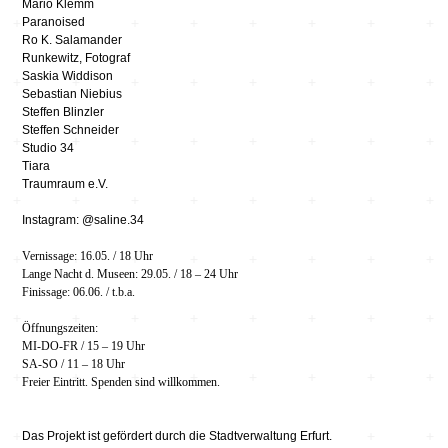
Mario Klemm
Paranoised
Ro K. Salamander
Runkewitz, Fotograf
Saskia Widdison
Sebastian Niebius
Steffen Blinzler
Steffen Schneider
Studio 34
Tiara
Traumraum e.V.
Instagram: @saline.34
Vernissage: 16.05. / 18 Uhr
Lange Nacht d. Museen: 29.05. / 18 – 24 Uhr
Finissage: 06.06. / t.b.a.
Öffnungszeiten:
MI-DO-FR / 15 – 19 Uhr
SA-SO / 11 – 18 Uhr
Freier Eintritt. Spenden sind willkommen.
Das Projekt ist gefördert durch die Stadtverwaltung Erfurt.