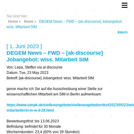
Sie sind hier:
Home
News
DEGEM News – FWD – [ak-discourse] Jobangebot:
wiss. Mitarbeit SIM
Intern
[ 1. Juni 2023 ]
DEGEM News – FWD – [ak-discourse]
Jobangebot: wiss. Mitarbeit SIM
Von: Lepa, Steffen via al discourse
Datum: Tue, 23 May 2023
Betreff: [ak-discourse] Jobangebot: wiss. Mitarbeit SIM
gerne mache ich Sie auf die Ausschreibung einer Stelle zur
wissenschaftlichen Mitarbeit am SIM in Berlin aufmerksam:
https://www.simpk.de/stellenangebote/stellenangebot/artikel/2023/05/23/wi
mitarbeiterin-m-w-d-28.html
Bewerbungsfrist: bis 13.06.2023
Befristung: befristet für 30 Monate
Wochenstunden: 23,4 (60% von 39 Stunden)