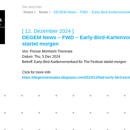
Sie sind hier:
Home
News
DEGEM News – FWD – Early-Bird-Kartenvorverkau
&
s
[ 12. Dezember 2024 ]
DEGEM News – FWD – Early-Bird-Kartenvorv
startet morgen
Von: Presse Monheim Triennale
Datum: Thu, 5 Dec 2024
Sonic Planet
Betreff: Early-Bird-Kartenvorverkauf für The Festival startet morgen
Click for more info:
Ausbildung &
HÖREN – in dieser
https://degemnewsplus.blogspot.com/2024/12/fwd-early-bird-kart
Forschung
Zeit
Orte & Konzerte
Allegro Praestat
Listening Machines
– Ecological
Festivals
Perspectives
Soundscape-