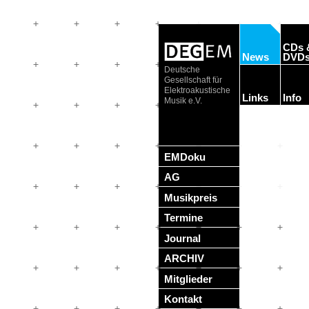
CDs 
News
DVD
Deutsche
Gesellschaft für
Elektroakustische
Links
Info
Musik e.V.
EMDoku
AG
Musikpreis
Termine
Journal
ARCHIV
Mitglieder
Kontakt