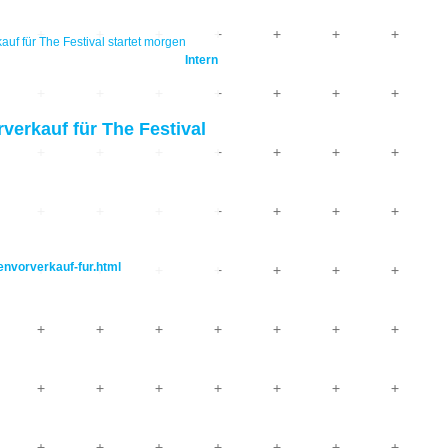
f für The Festival startet morgen
Intern
erkauf für The Festival
envorverkauf-fur.html