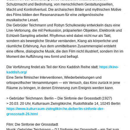
Schutzmacht und Bedrohung, von menschlichem Gestaltungswillen,
Macht und Kontrollverlust. Die archaischen Bilder und mythischen Motive
des Films bilden den Resonanzraum für eine zeitgenössische
musikalische Lesart.
Die Gebrüder Teichmann und Robyn Schulkowsky entwickeln dazu eine
Live-Vertonung, die mit Perkussion, präparierten Objekten, Elektronik und
Echtzeit-Sampling arbeitet. Rhythmus wird dabei nicht nur als Takt,
sondern als bewegliche Struktur verstanden, Klang als körperliche und
räumliche Erfahrung. Aus dem unmittelbaren Zusammenspiel entsteht
eine offene, dialogische Musik, die den Film nicht illustriert, sondern ihn im
Moment der Aufführung neu formt und befragt.
Die Vorführung findet als Teil der Kino Kaddish Reihe statt:
https://kino-
kaddish.org/
Eine Serie filmischer Interventionen, Wiederbelebungen und
ortsspezifischer Versammlungen — ein Versuch, das Kino zurück in jene
Räume zu bringen, in denen Erinnerung zum Ereignis werden kann.
> Gebrüder Teichmann: Berlin – Die Sinfonie der Grossstadt (1927)
> 20.03. 20 Uhr, Kulturraum Zwinglikirche, Rudolfstraße 14, 10245 Berlin
https://www.kulturraum-zwinglikirche.de/berlin-sinfonie-der-
grossstadt-26.html
Film: Die Sinfonie der Grossstadt
Musik: Gebrüder Teichmann – DJ Sinfonie der Grossstadt – ein Set zum