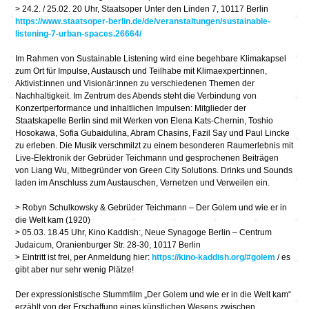
> 24.2. / 25.02. 20 Uhr, Staatsoper Unter den Linden 7, 10117 Berlin
https://www.staatsoper-berlin.de/de/veranstaltungen/sustainable-
listening-7-urban-spaces.26664/
Im Rahmen von Sustainable Listening wird eine begehbare Klimakapsel
zum Ort für Impulse, Austausch und Teilhabe mit Klimaexpert:innen,
Aktivist:innen und Visionär:innen zu verschiedenen Themen der
Nachhaltigkeit. Im Zentrum des Abends steht die Verbindung von
Konzertperformance und inhaltlichen Impulsen: Mitglieder der
Staatskapelle Berlin sind mit Werken von Elena Kats-Chernin, Toshio
Hosokawa, Sofia Gubaidulina, Abram Chasins, Fazil Say und Paul Lincke
zu erleben. Die Musik verschmilzt zu einem besonderen Raumerlebnis mit
Live-Elektronik der Gebrüder Teichmann und gesprochenen Beiträgen
von Liang Wu, Mitbegründer von Green City Solutions. Drinks und Sounds
laden im Anschluss zum Austauschen, Vernetzen und Verweilen ein.
> Robyn Schulkowsky & Gebrüder Teichmann – Der Golem und wie er in
die Welt kam (1920)
> 05.03. 18.45 Uhr, Kino Kaddish:, Neue Synagoge Berlin – Centrum
Judaicum, Oranienburger Str. 28-30, 10117 Berlin
> Eintritt ist frei, per Anmeldung hier:
https://kino-kaddish.org/#golem
/ es
gibt aber nur sehr wenig Plätze!
Der expressionistische Stummfilm „Der Golem und wie er in die Welt kam“
erzählt von der Erschaffung eines künstlichen Wesens zwischen