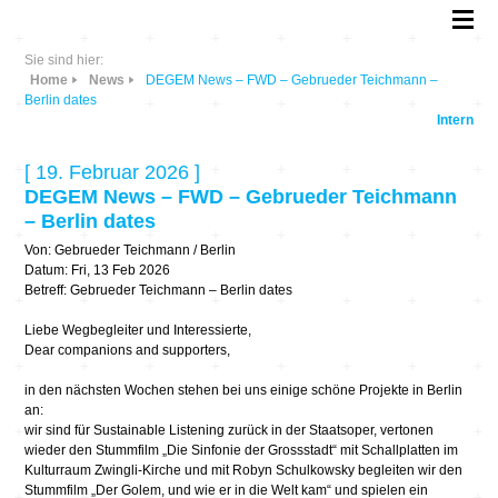
Sie sind hier:
Home
News
DEGEM News – FWD – Gebrueder Teichmann –
Berlin dates
Intern
[ 19. Februar 2026 ]
DEGEM News – FWD – Gebrueder Teichmann
– Berlin dates
Von: Gebrueder Teichmann / Berlin
Datum: Fri, 13 Feb 2026
Betreff: Gebrueder Teichmann – Berlin dates
Liebe Wegbegleiter und Interessierte,
Dear companions and supporters,
in den nächsten Wochen stehen bei uns einige schöne Projekte in Berlin
an:
wir sind für Sustainable Listening zurück in der Staatsoper,
vertonen
wieder den Stummfilm „Die Sinfonie der Grossstadt“ mit Schallplatten im
Kulturraum Zwingli-Kirche und mit Robyn Schulkowsky begleiten wir den
Stummfilm „Der Golem, und wie er in die Welt kam“ und spielen ein