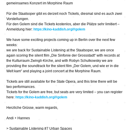
gemeinsames Konzert im Morphine Raum
Für die Staatsoper gibt es derzeit noch Tickets, diesmal sind es auch zwei
Vorstellungen.
Für den Golem sind die Tickets kostenlos, aber die Plätze sehr limitiert –
Anmeldung hier:
https://kino-kaddish.org/#golem
We have some exciting projects coming up in Berlin over the next few
weeks:
we are back for Sustainable Listening at the Staatsoper, we are once
again scoring the silent film „Die Sinfonie der Grossstadt“ with records at
the Kulturraum Zwingli-Kirche, and with Robyn Schulkowsky we are
providing the soundtrack for the silent film „Der Golem, und wie er in die
Welt kam“ and playing a joint concert at the Morphine Raum.
Tickets are still available for the State Opera, and this time there will be
two performances.
Tickets for the Golem are free, but seats are very limited – you can register
here:
https://kino-kaddish.org/#golem
Herzliche Grüsse, warm regards,
Andi + Hannes
> Sustainable Listening #7 Urban Spaces