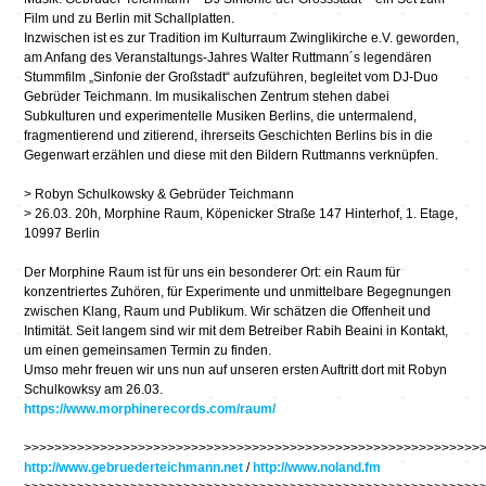
Film und zu Berlin mit Schallplatten.
Inzwischen ist es zur Tradition im Kulturraum Zwinglikirche e.V. geworden,
am Anfang des Veranstaltungs-Jahres Walter Ruttmann´s legendären
Stummfilm „Sinfonie der Großstadt“ aufzuführen, begleitet vom DJ-Duo
Gebrüder Teichmann. Im musikalischen Zentrum stehen dabei
Subkulturen und experimentelle Musiken Berlins, die untermalend,
fragmentierend und zitierend, ihrerseits Geschichten Berlins bis in die
Gegenwart erzählen und diese mit den Bildern Ruttmanns verknüpfen.
> Robyn Schulkowsky & Gebrüder Teichmann
> 26.03. 20h, Morphine Raum, Köpenicker Straße 147 Hinterhof, 1. Etage,
10997 Berlin
Der Morphine Raum ist für uns ein besonderer Ort: ein Raum für
konzentriertes Zuhören, für Experimente und unmittelbare Begegnungen
zwischen Klang, Raum und Publikum. Wir schätzen die Offenheit und
Intimität. Seit langem sind wir mit dem Betreiber Rabih Beaini in Kontakt,
um einen gemeinsamen Termin zu finden.
Umso mehr freuen wir uns nun auf unseren ersten Auftritt dort mit Robyn
Schulkowksy am 26.03.
https://www.morphinerecords.com/raum/
>>>>>>>>>>>>>>>>>>>>>>>>>>>>>>>>>>>>>>>>>>>>>>>>>>>>>>>>>>>>
http://www.gebruederteichmann.net
/
http://www.noland.fm