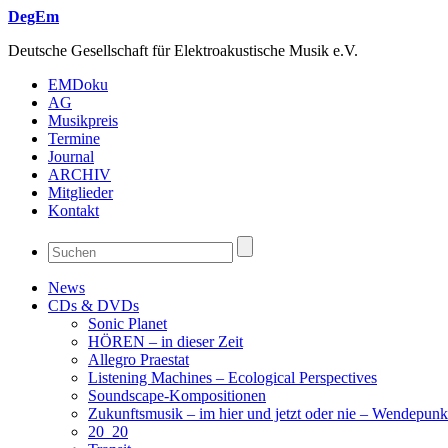
DegEm
Deutsche Gesellschaft für Elektroakustische Musik e.V.
EMDoku
AG
Musikpreis
Termine
Journal
ARCHIV
Mitglieder
Kontakt
News
CDs & DVDs
Sonic Planet
HÖREN – in dieser Zeit
Allegro Praestat
Listening Machines – Ecological Perspectives
Soundscape-Kompositionen
Zukunftsmusik – im hier und jetzt oder nie – Wendepunk
20_20