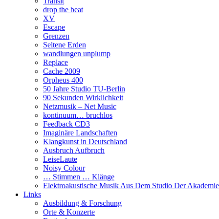
Transit
drop the beat
XV
Escape
Grenzen
Seltene Erden
wandlungen unplump
Replace
Cache 2009
Orpheus 400
50 Jahre Studio TU-Berlin
90 Sekunden Wirklichkeit
Netzmusik – Net Music
kontinuum… bruchlos
Feedback CD3
Imaginäre Landschaften
Klangkunst in Deutschland
Ausbruch Aufbruch
LeiseLaute
Noisy Colour
… Stimmen … Klänge
Elektroakustische Musik Aus Dem Studio Der Akademie
Links
Ausbildung & Forschung
Orte & Konzerte