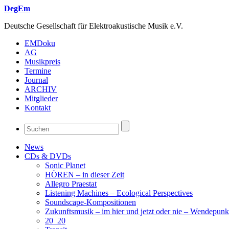
DegEm
Deutsche Gesellschaft für Elektroakustische Musik e.V.
EMDoku
AG
Musikpreis
Termine
Journal
ARCHIV
Mitglieder
Kontakt
News
CDs & DVDs
Sonic Planet
HÖREN – in dieser Zeit
Allegro Praestat
Listening Machines – Ecological Perspectives
Soundscape-Kompositionen
Zukunftsmusik – im hier und jetzt oder nie – Wendepunk
20_20