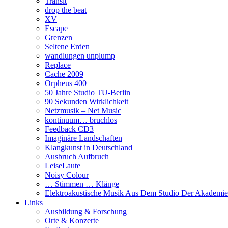
Transit
drop the beat
XV
Escape
Grenzen
Seltene Erden
wandlungen unplump
Replace
Cache 2009
Orpheus 400
50 Jahre Studio TU-Berlin
90 Sekunden Wirklichkeit
Netzmusik – Net Music
kontinuum… bruchlos
Feedback CD3
Imaginäre Landschaften
Klangkunst in Deutschland
Ausbruch Aufbruch
LeiseLaute
Noisy Colour
… Stimmen … Klänge
Elektroakustische Musik Aus Dem Studio Der Akademie
Links
Ausbildung & Forschung
Orte & Konzerte