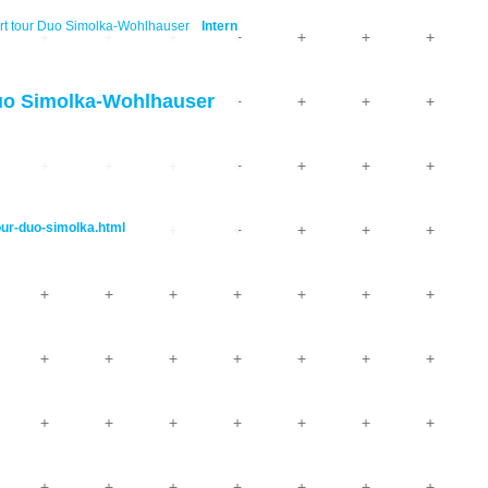
 tour Duo Simolka-Wohlhauser
Intern
uo Simolka-Wohlhauser
ur-duo-simolka.html