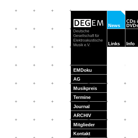
CDs 
News
DVD
Deutsche
Gesellschaft für
Elektroakustische
Links
Info
Musik e.V.
EMDoku
AG
Musikpreis
Termine
Journal
ARCHIV
Mitglieder
Kontakt