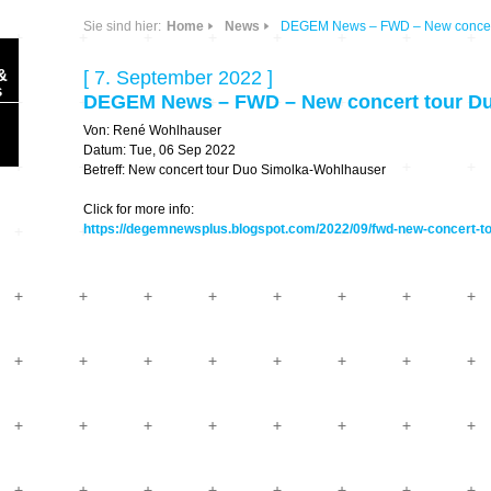
Sie sind hier:
Home
News
DEGEM News – FWD – New concert
&
[ 7. September 2022 ]
s
DEGEM News – FWD – New concert tour D
Von: René Wohlhauser
Datum: Tue, 06 Sep 2022
Betreff: New concert tour Duo Simolka-Wohlhauser
Click for more info:
https://degemnewsplus.blogspot.com/2022/09/fwd-new-concert-to
Sonic Planet
Ausbildung &
HÖREN – in dieser
Forschung
Zeit
Orte & Konzerte
Allegro Praestat
Listening Machines
– Ecological
Festivals
Perspectives
Soundscape-