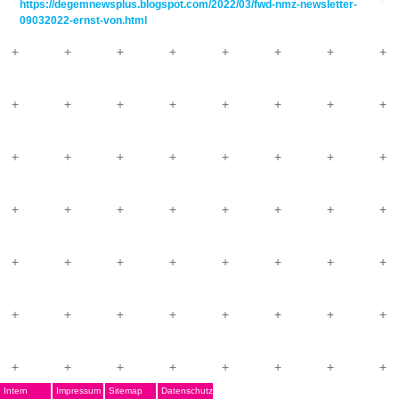
https://degemnewsplus.blogspot.com/2022/03/fwd-nmz-newsletter-
09032022-ernst-von.html
Intern
Impressum
Sitemap
Datenschutz