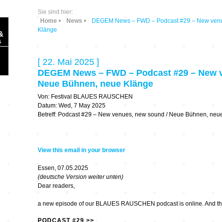
Sie sind hier:
Home
News
DEGEM News – FWD – Podcast #29 – New venu
Klänge
&
s
[ 22. Mai 2025 ]
DEGEM News – FWD – Podcast #29 – New v
Neue Bühnen, neue Klänge
Von: Festival BLAUES RAUSCHEN
Sonic Planet
Datum: Wed, 7 May 2025
Betreff: Podcast #29 – New venues, new sound / Neue Bühnen, neu
Ausbildung &
HÖREN – in dieser
Forschung
Zeit
View this email in your browser
Orte & Konzerte
Allegro Praestat
Essen, 07.05.2025
(deutsche Version weiter unten)
Listening Machines
Dear readers,
– Ecological
Festivals
Perspectives
a new episode of our BLAUES RAUSCHEN podcast is online. And that’
Soundscape-
PODCAST #29 >>