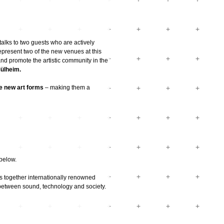
talks to two guests who are actively
epresent two of the new venues at this
 and promote the artistic community in the
Mülheim.
re new art forms
– making them a
 below.
 together internationally renowned
between sound, technology and society.