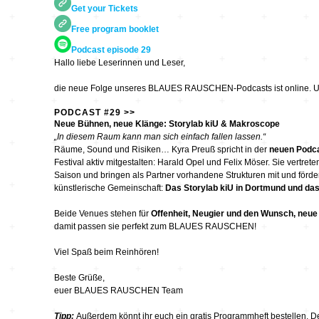
Get your Tickets
Wettbewerbe
Seltene Erden
Free program booklet
wandlungen
Podcast episode 29
Zeitschriften
unplump
Hallo liebe Leserinnen und Leser,
die neue Folge unseres BLAUES RAUSCHEN-Podcasts ist online. U
Replace
PODCAST #29 >>
Neue Bühnen, neue Klänge: Storylab kiU & Makroscope
„In diesem Raum kann man sich einfach fallen lassen.“
Cache 2009
Räume, Sound und Risiken… Kyra Preuß spricht in der
neuen Podca
Festival aktiv mitgestalten: Harald Opel und Felix Möser. Sie vertret
Saison und bringen als Partner vorhandene Strukturen mit und förder
Orpheus 400
künstlerische Gemeinschaft:
Das Storylab kiU in Dortmund und da
Beide Venues stehen für
Offenheit, Neugier und den Wunsch, neue
50 Jahre Studio TU-
damit passen sie perfekt zum BLAUES RAUSCHEN!
Berlin
Viel Spaß beim Reinhören!
90 Sekunden
Wirklichkeit
Beste Grüße,
euer BLAUES RAUSCHEN Team
Netzmusik – Net
Music
Tipp:
Außerdem könnt ihr euch ein gratis Programmheft bestellen. Den