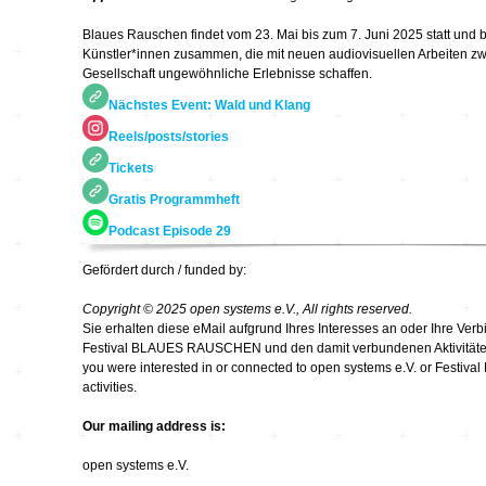
Blaues Rauschen findet vom 23. Mai bis zum 7. Juni 2025 statt und b
kontinuum…
bruchlos
Künstler*innen zusammen, die mit neuen audiovisuellen Arbeiten z
Gesellschaft ungewöhnliche Erlebnisse schaffen.
Nächstes Event: Wald und Klang
Feedback CD3
Reels/posts/stories
Imaginäre
Tickets
Landschaften
Gratis Programmheft
Klangkunst in
Podcast Episode 29
Deutschland
Gefördert durch / funded by:
Ausbruch Aufbruch
Copyright © 2025 open systems e.V., All rights reserved.
Sie erhalten diese eMail aufgrund Ihres Interesses an oder Ihre Ver
Festival BLAUES RAUSCHEN und den damit verbundenen Aktivitäten 
you were interested in or connected to open systems e.V. or Fest
LeiseLaute
activities.
Our mailing address is:
Noisy Colour
open systems e.V.
… Stimmen …