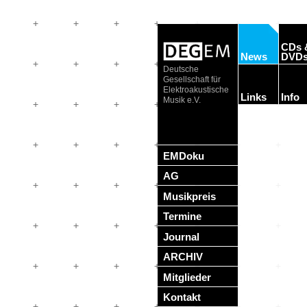
CDs 
News
DVD
Deutsche
Gesellschaft für
Elektroakustische
Links
Info
Musik e.V.
EMDoku
AG
Musikpreis
Termine
Journal
ARCHIV
Mitglieder
Kontakt