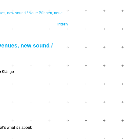
es, new sound / Neue Bühnen, neue
Intern
enues, new sound /
e Klänge
s what it’s about: