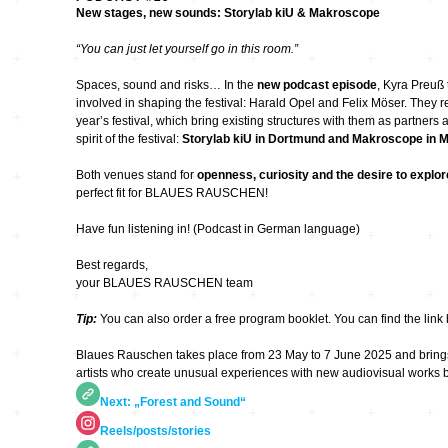
Hardware
Kompositionen
New stages, new sounds: Storylab kiU & Makroscope
Zukunftsmusik – im
“You can just let yourself go in this room.”
hier und jetzt oder
Hören im Netz
nie – Wendepunkte
Spaces, sound and risks… In the
new podcast episode
, Kyra Preuß 
involved in shaping the festival: Harald Opel and Felix Möser. They r
Institutionen und
Verbände
20_20
year’s festival, which bring existing structures with them as partners
spirit of the festival:
Storylab kiU in Dortmund and Makroscope in 
Both venues stand for
openness, curiosity and the desire to explo
Plattenläden
Transit
perfect fit for BLAUES RAUSCHEN!
Have fun listening in! (Podcast in German language)
Radio & TV
drop the beat
Best regards,
your BLAUES RAUSCHEN team
Record Labels
XV
Tip:
You can also order a free program booklet. You can find the link
Software
Escape
Blaues Rauschen takes place from 23 May to 7 June 2025 and brings
artists who create unusual experiences with new audiovisual works 
Next: „Forest and Sound“
Stipendien
Grenzen
Reels/posts/stories