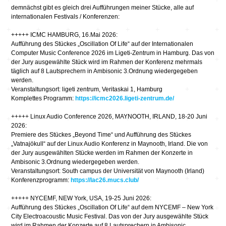
demnächst gibt es gleich drei Aufführungen meiner Stücke, alle auf
internationalen Festivals / Konferenzen:
+++++ ICMC HAMBURG, 16.Mai 2026:
Aufführung des Stückes „Oscillation Of Life“ auf der Internationalen
Computer Music Conference 2026 im Ligeti-Zentrum in Hamburg. Das von
der Jury ausgewählte Stück wird im Rahmen der Konferenz mehrmals
täglich auf 8 Lautsprechern in Ambisonic 3.Ordnung wiedergegeben
werden.
Veranstaltungsort: ligeti zentrum, Veritaskai 1, Hamburg
Komplettes Programm:
https://icmc2026.ligeti-zentrum.de/
+++++ Linux Audio Conference 2026, MAYNOOTH, IRLAND, 18-20 Juni
2026:
Premiere des Stückes „Beyond Time“ und Aufführung des Stückes
„Vatnajökull“ auf der Linux Audio Konferenz in Maynooth, Irland. Die von
der Jury ausgewählten Stücke werden im Rahmen der Konzerte in
Ambisonic 3.Ordnung wiedergegeben werden.
Veranstaltungsort: South campus der Universität von Maynooth (Irland)
Konferenzprogramm:
https://lac26.mucs.club/
+++++ NYCEMF, NEW York, USA, 19-25 Juni 2026:
Aufführung des Stückes „Oscillation Of Life“ auf dem NYCEMF – New York
City Electroacoustic Music Festival. Das von der Jury ausgewählte Stück
wird im Rahmen der Konzerte auf 8 Lautsprechern in Ambisonic