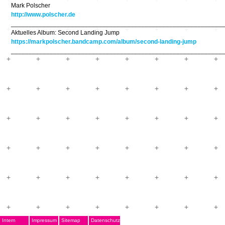
Mark Polscher
http://www.polscher.de
____________________________________________________________
Aktuelles Album: Second Landing Jump
https://markpolscher.bandcamp.com/album/second-landing-jump
____________________________________________________________
Intern
Impressum
Sitemap
Datenschutz