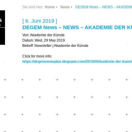
Sie sind hier:
Home
News
DEGEM News – NEWS – AKADEMIE
&
[ 6. Juni 2019 ]
s
DEGEM News – NEWS – AKADEMIE DER KÜ
Von: Akademie der Künste
Datum: Wed, 29 May 2019
Betreff: Newsletter | Akademie der Künste
Click for more info:
https://degemnewsplus.blogspot.com/2019/06/kademie-der-kunste
Sonic Planet
Ausbildung &
HÖREN – in dieser
Forschung
Zeit
Orte & Konzerte
Allegro Praestat
Listening Machines
– Ecological
Festivals
Perspectives
Soundscape-