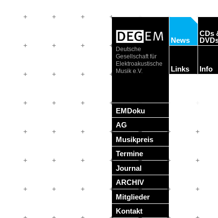
CDs 
News
DVD
Deutsche
Gesellschaft für
Elektroakustische
Links
Info
Musik e.V.
EMDoku
AG
Musikpreis
Termine
Journal
ARCHIV
Mitglieder
Kontakt