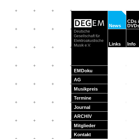
CDs 
News
DVD
Deutsche
Gesellschaft für
Elektroakustische
Links
Info
Musik e.V.
EMDoku
AG
Musikpreis
Termine
Journal
ARCHIV
Mitglieder
Kontakt