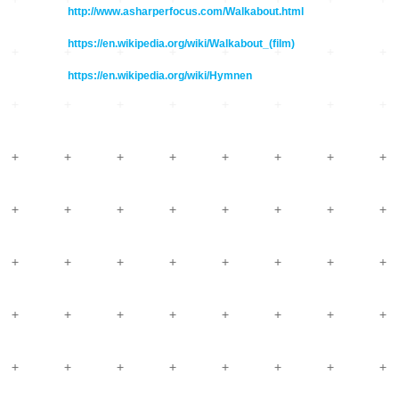
Hardware
Kompositionen
http://www.asharperfocus.com/Walkabout.html
Zukunftsmusik – im
https://en.wikipedia.org/wiki/Walkabout_(film)
hier und jetzt oder
Hören im Netz
nie – Wendepunkte
https://en.wikipedia.org/wiki/Hymnen
Institutionen und
Verbände
20_20
Plattenläden
Transit
Radio & TV
drop the beat
Record Labels
XV
Software
Escape
Stipendien
Grenzen