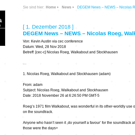
Sie sind hier:
Home
News
DEGEM News – NEWS – Nicolas Ro
&
s
[ 1. Dezember 2018 ]
DEGEM News – NEWS – Nicolas Roeg, Wal
Von: Kevin Austin via cec conference
Datum: Wed, 28 Nov 2018
Betreff: [cec-c] Nicolas Roeg, Walkabout and Stockhausen
…
Sonic Planet
1. Nicolas Roeg, Walkabout and Stockhausen (adam)
Ausbildung &
HÖREN – in dieser
Forschung
Zeit
From: adam
Subject: Nicolas Roeg, Walkabout and Stockhausen
Date: 2018 November 26 at 6:26:50 PM GMT-5
Orte & Konzerte
Allegro Praestat
Roeg’s 1971 film Walkabout, was wonderful in its other-worldly use
on the soundtrack.
Listening Machines
– Ecological
Festivals
Perspectives
Anyone who hasn’t seen it ‚do yourself a favour‘ for the soundtrack a
those were the days>
Soundscape-