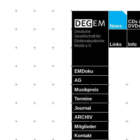
CDs 
News
DVD
Deutsche
Gesellschaft für
Elektroakustische
Links
Info
Musik e.V.
EMDoku
AG
Musikpreis
Termine
Journal
ARCHIV
Mitglieder
Kontakt