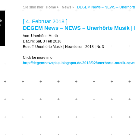
Sie sind hier:
Home
News
DEGEM News – NEWS – Unerhörte Mu
&
[ 4. Februar 2018 ]
s
DEGEM News – NEWS – Unerhörte Musik | New
Von: Unerhörte Musik
Datum: Sat, 3 Feb 2018
Betreff: Unerhörte Musik | Newsletter | 2018 | Nr. 3
Click for more info:
http://degemnewsplus.blogspot.de/2018/02/unerhorte-musik-newsl
Sonic Planet
Ausbildung &
HÖREN – in dieser
Forschung
Zeit
Orte & Konzerte
Allegro Praestat
Listening Machines
– Ecological
Festivals
Perspectives
Soundscape-