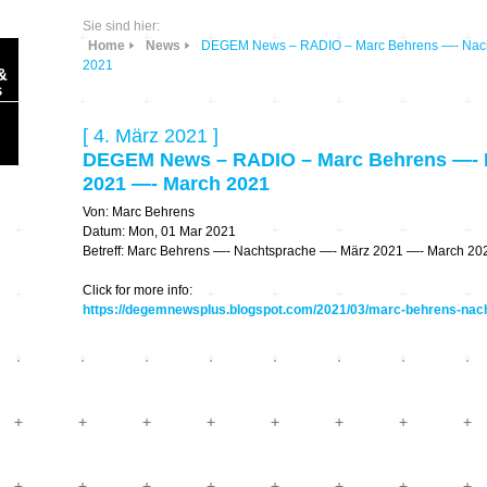
Sie sind hier:
Home
News
DEGEM News – RADIO – Marc Behrens —- Nach
2021
&
s
[ 4. März 2021 ]
DEGEM News – RADIO – Marc Behrens —- 
2021 —- March 2021
Von: Marc Behrens
Sonic Planet
Datum: Mon, 01 Mar 2021
Betreff: Marc Behrens —- Nachtsprache —- März 2021 —- March 20
Ausbildung &
HÖREN – in dieser
Click for more info:
Forschung
Zeit
https://degemnewsplus.blogspot.com/2021/03/marc-behrens-nac
Orte & Konzerte
Allegro Praestat
Listening Machines
– Ecological
Festivals
Perspectives
Soundscape-