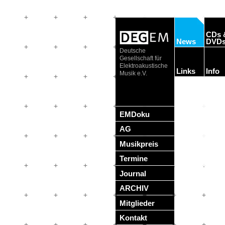
CDs 
News
DVD
Deutsche
Gesellschaft für
Elektroakustische
Links
Info
Musik e.V.
EMDoku
AG
Musikpreis
Termine
Journal
ARCHIV
Mitglieder
Kontakt