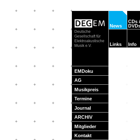
CDs 
News
DVD
Deutsche
Gesellschaft für
Elektroakustische
Links
Info
Musik e.V.
EMDoku
AG
Musikpreis
Termine
Journal
ARCHIV
Mitglieder
Kontakt