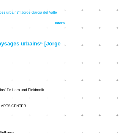
urbains“ [Jorge García del Valle
Intern
sages urbains“ [Jorge
ns“ für Horn und Elektronik
OUL ARTS CENTER
Südkorea