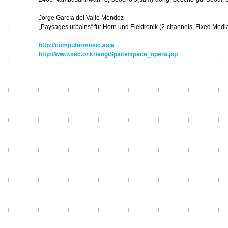
Hardware
Kompositionen
Jorge García del Valle Méndez
Zukunftsmusik – im
„Paysages urbains“ für Horn und Elektronik (2-channels, Fixed Medi
hier und jetzt oder
Hören im Netz
nie – Wendepunkte
http://computermusic.asia
Institutionen und
http://www.sac.or.kr/eng/Space/space_opera.jsp
Verbände
20_20
Plattenläden
Transit
Radio & TV
drop the beat
Record Labels
XV
Software
Escape
Stipendien
Grenzen