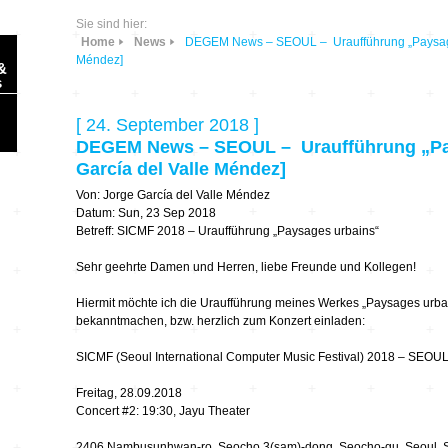
Sie sind hier:
Home
News
DEGEM News – SEOUL – Uraufführung „Paysages 
Méndez]
&
s
[ 24. September 2018 ]
DEGEM News – SEOUL – Uraufführung „Pay
García del Valle Méndez]
Von: Jorge García del Valle Méndez
Sonic Planet
Datum: Sun, 23 Sep 2018
Betreff: SICMF 2018 – Uraufführung „Paysages urbains“
Ausbildung &
HÖREN – in dieser
Sehr geehrte Damen und Herren, liebe Freunde und Kollegen!
Forschung
Zeit
Hiermit möchte ich die Uraufführung meines Werkes „Paysages urbai
bekanntmachen, bzw. herzlich zum Konzert einladen:
Orte & Konzerte
Allegro Praestat
SICMF (Seoul International Computer Music Festival) 2018 – SE
Listening Machines
– Ecological
Festivals
Freitag, 28.09.2018
Perspectives
Concert #2: 19:30, Jayu Theater
Soundscape-
2406 Nambusunhwan-ro, Seocho 3(sam)-dong, Seocho-gu, Seoul, 