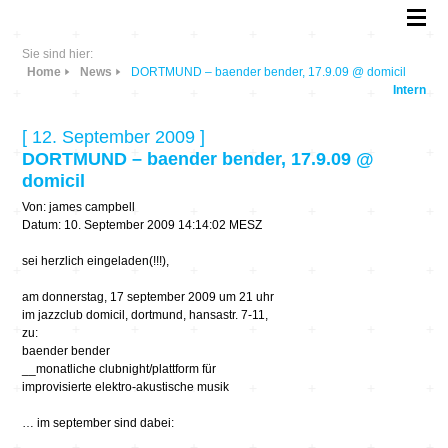
Sie sind hier:
Home
News
DORTMUND – baender bender, 17.9.09 @ domicil
Intern
[ 12. September 2009 ]
DORTMUND – baender bender, 17.9.09 @
domicil
Von: james campbell
Datum: 10. September 2009 14:14:02 MESZ
sei herzlich eingeladen(!!!),
am donnerstag, 17 september 2009 um 21 uhr
im jazzclub domicil, dortmund, hansastr. 7-11,
zu:
baender bender
__monatliche clubnight/plattform für
improvisierte elektro-akustische musik
… im september sind dabei: