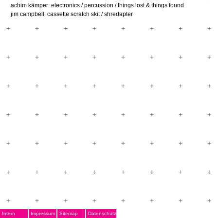
achim kämper: electronics / percussion / things lost & things found
jim campbell: cassette scratch skit / shredapter
Intern
Impressum
Sitemap
Datenschutz