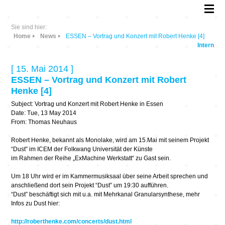
Sie sind hier:
Home
News
ESSEN – Vortrag und Konzert mit Robert Henke [4]
Intern
[ 15. Mai 2014 ]
ESSEN – Vortrag und Konzert mit Robert
Henke [4]
Subject: Vortrag und Konzert mit Robert Henke in Essen
Date: Tue, 13 May 2014
From: Thomas Neuhaus
Robert Henke, bekannt als Monolake, wird am 15.Mai mit seinem Projekt
“Dust” im ICEM der Folkwang Universität der Künste
im Rahmen der Reihe „ExMachine Werkstatt“ zu Gast sein.
Um 18 Uhr wird er im Kammermusiksaal über seine Arbeit sprechen und
anschließend dort sein Projekt “Dust” um 19:30 aufführen.
“Dust” beschäftigt sich mit u.a. mit Mehrkanal Granularsynthese, mehr
Infos zu Dust hier:
http://roberthenke.com/concerts/dust.html