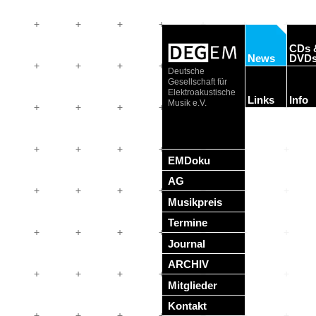
CDs 
News
DVD
Deutsche
Gesellschaft für
Elektroakustische
Links
Info
Musik e.V.
EMDoku
AG
Musikpreis
Termine
Journal
ARCHIV
Mitglieder
Kontakt