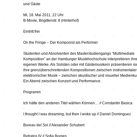
Hardware
Kompositionen
und Gäste
Zukunftsmusik – im
Mi, 18. Mai 2011, 22 Uhr
hier und jetzt oder
Hören im Netz
B-Movie, Brigittenstr. 8 (Hinterhof)
nie – Wendepunkte
Eintritt frei
Institutionen und
Verbände
20_20
On the Fringe – Der Komponist als Performer
Studenten und Absolventen des Masterstudiengangs “Multimediale
Plattenläden
Transit
Komposition” an der Hamburger Musikhochschule interpretieren ihr
eigenen Werke. Als Solisten oder mit Gästemusikern präsentieren si
ihre grenzüberschreitenden Kompositionen zwischen instrumentaler
Radio & TV
drop the beat
elektronischer Musik – zwischen akustischer und visueller Medienku
Ein Abend zwischen Konzert und Performance.
Record Labels
XV
Programm
Ich hätte den anderen Titel wählen Können… // Constantin Basica
Software
Escape
I thought I was dreaming, but then I woke up // Daniel Dominguez
Bureau del Sol // Alexander Schubert
Stipendien
Grenzen
Retratos IV // Sofia Borges