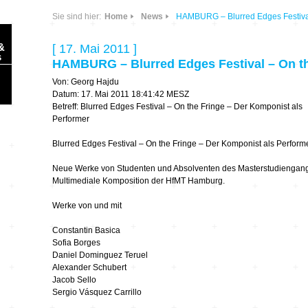
Sie sind hier:
Home
News
HAMBURG – Blurred Edges Festival
&
[ 17. Mai 2011 ]
s
HAMBURG – Blurred Edges Festival – On th
Von: Georg Hajdu
Datum: 17. Mai 2011 18:41:42 MESZ
Betreff: Blurred Edges Festival – On the Fringe – Der Komponist als
Performer
Blurred Edges Festival – On the Fringe – Der Komponist als Perform
Sonic Planet
Neue Werke von Studenten und Absolventen des Masterstudiengan
Ausbildung &
HÖREN – in dieser
Multimediale Komposition der HfMT Hamburg.
Forschung
Zeit
Werke von und mit
Orte & Konzerte
Allegro Praestat
Constantin Basica
Sofia Borges
Daniel Dominguez Teruel
Listening Machines
– Ecological
Festivals
Alexander Schubert
Perspectives
Jacob Sello
Sergio Vásquez Carrillo
Soundscape-