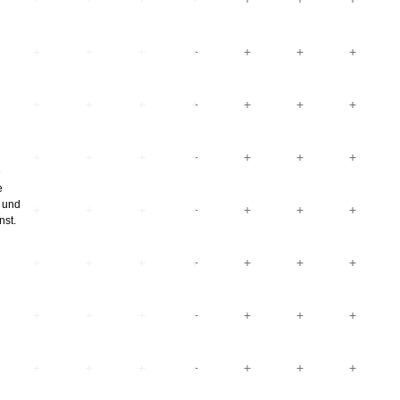
e
e
 und
nst.