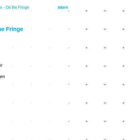
 – On the Fringe
Intern
e Fringe
er
ges