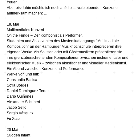
freuen.
Aber bis dahin möchte ich noch auf die … verbleibenden Konzerte
aufmerksam machen: …
18. Mai
Multimediales Konzert
On the Fringe – Der Komponist als Performer.
Studenten und Absolventen des Masterstudiengangs “Multimediale
Komposition” an der Hamburger Musikhochschule interpretieren ihre
eigenen Werke. Als Solisten oder mit Gästemusikern präsentieren sie
ihre grenzüberschreitenden Kompositionen zwischen instrumentaler und
elektronischer Musik – zwischen akustischer und visueller Medienkunst.
Ein Abend zwischen Konzert und Performance.
Werke von und mit:
Constantin Basica
Sofia Borges
Daniel Dominguez Teruel
Dario Quiñones
Alexander Schubert
Jacob Sello
Sergio Vásquez
Fu Xiao
20.Mai
Sudden Infant