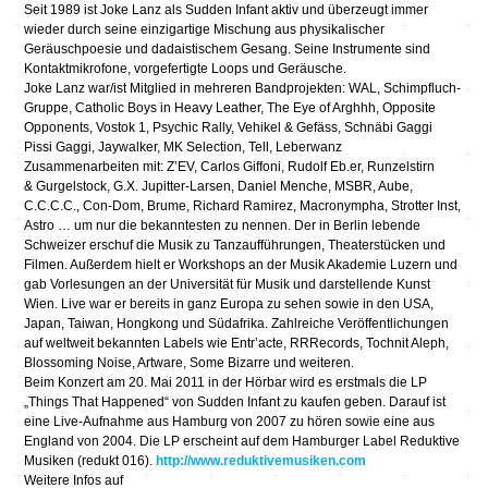
Seit 1989 ist Joke Lanz als Sudden Infant aktiv und überzeugt immer
wieder durch seine einzigartige Mischung aus physikalischer
Geräuschpoesie und dadaistischem Gesang. Seine Instrumente sind
Kontaktmikrofone, vorgefertigte Loops und Geräusche.
Joke Lanz war/ist Mitglied in mehreren Bandprojekten: WAL, Schimpfluch-
Gruppe, Catholic Boys in Heavy Leather, The Eye of Arghhh, Opposite
Opponents, Vostok 1, Psychic Rally, Vehikel & Gefäss, Schnäbi Gaggi
Pissi Gaggi, Jaywalker, MK Selection, Tell, Leberwanz
Zusammenarbeiten mit: Z’EV, Carlos Giffoni, Rudolf Eb.er, Runzelstirn
& Gurgelstock, G.X. Jupitter-Larsen, Daniel Menche, MSBR, Aube,
C.C.C.C., Con-Dom, Brume, Richard Ramirez, Macronympha, Strotter Inst,
Astro … um nur die bekanntesten zu nennen. Der in Berlin lebende
Schweizer erschuf die Musik zu Tanzaufführungen, Theaterstücken und
Filmen. Außerdem hielt er Workshops an der Musik Akademie Luzern und
gab Vorlesungen an der Universität für Musik und darstellende Kunst
Wien. Live war er bereits in ganz Europa zu sehen sowie in den USA,
Japan, Taiwan, Hongkong und Südafrika. Zahlreiche Veröffentlichungen
auf weltweit bekannten Labels wie Entr’acte, RRRecords, Tochnit Aleph,
Blossoming Noise, Artware, Some Bizarre und weiteren.
Beim Konzert am 20. Mai 2011 in der Hörbar wird es erstmals die LP
„Things That Happened“ von Sudden Infant zu kaufen geben. Darauf ist
eine Live-Aufnahme aus Hamburg von 2007 zu hören sowie eine aus
England von 2004. Die LP erscheint auf dem Hamburger Label Reduktive
Musiken (redukt 016).
http://www.reduktivemusiken.com
Weitere Infos auf