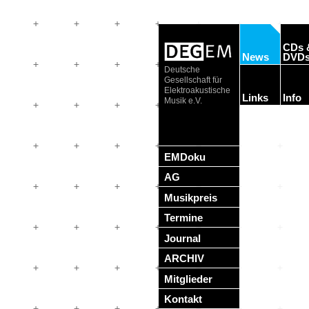
CDs 
News
DVD
Deutsche
Gesellschaft für
Elektroakustische
Links
Info
Musik e.V.
EMDoku
AG
Musikpreis
Termine
Journal
ARCHIV
Mitglieder
Kontakt