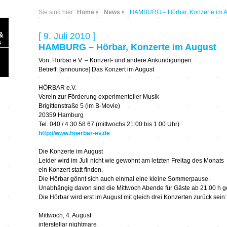
Sie sind hier:
Home
News
HAMBURG – Hörbar, Konzerte im A
&
[ 9. Juli 2010 ]
s
HAMBURG – Hörbar, Konzerte im August
Von: Hörbar e.V. – Konzert- und andere Ankündigungen
Betreff: [announce] Das Konzert im August
HÖRBAR e.V.
Verein zur Förderung experimenteller Musik
Brigittenstraße 5 (im B-Movie)
Sonic Planet
20359 Hamburg
Tel. 040 / 4 30 58 67 (mittwochs 21:00 bis 1:00 Uhr)
Ausbildung &
HÖREN – in dieser
http://www.hoerbar-ev.de
Forschung
Zeit
Die Konzerte im August
Leider wird im Juli nicht wie gewohnt am letzten Freitag des Monats
Orte & Konzerte
Allegro Praestat
ein Konzert statt finden.
Die Hörbar gönnt sich auch einmal eine kleine Sommerpause.
Unabhängig davon sind die Mittwoch Abende für Gäste ab 21.00 h ge
Listening Machines
– Ecological
Festivals
Die Hörbar wird erst im August mit gleich drei Konzerten zurück sein:
Perspectives
Mittwoch, 4. August
Soundscape-
interstellar nightmare