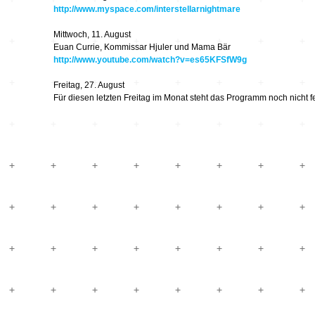
Hardware
Kompositionen
http://www.myspace.com/interstellarnightmare
Zukunftsmusik – im
Mittwoch, 11. August
hier und jetzt oder
Hören im Netz
Euan Currie, Kommissar Hjuler und Mama Bär
nie – Wendepunkte
http://www.youtube.com/watch?v=es65KFSfW9g
Institutionen und
Verbände
20_20
Freitag, 27. August
Für diesen letzten Freitag im Monat steht das Programm noch nicht fe
Plattenläden
Transit
Radio & TV
drop the beat
Record Labels
XV
Software
Escape
Stipendien
Grenzen