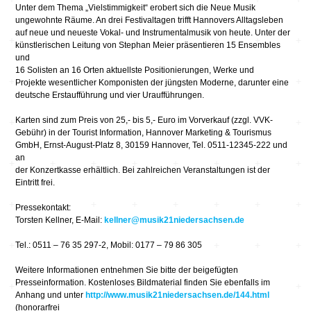
Unter dem Thema „Vielstimmigkeit“ erobert sich die Neue Musik
ungewohnte Räume. An drei Festivaltagen trifft Hannovers Alltagsleben
auf neue und neueste Vokal- und Instrumentalmusik von heute. Unter der
künstlerischen Leitung von Stephan Meier präsentieren 15 Ensembles
und
16 Solisten an 16 Orten aktuellste Positionierungen, Werke und
Projekte wesentlicher Komponisten der jüngsten Moderne, darunter eine
deutsche Erstaufführung und vier Uraufführungen.
Karten sind zum Preis von 25,- bis 5,- Euro im Vorverkauf (zzgl. VVK-
Gebühr) in der Tourist Information, Hannover Marketing & Tourismus
GmbH, Ernst-August-Platz 8, 30159 Hannover, Tel. 0511-12345-222 und
an
der Konzertkasse erhältlich. Bei zahlreichen Veranstaltungen ist der
Eintritt frei.
Pressekontakt:
Torsten Kellner, E-Mail:
kellner@musik21niedersachsen.de
Tel.: 0511 – 76 35 297-2, Mobil: 0177 – 79 86 305
Weitere Informationen entnehmen Sie bitte der beigefügten
Presseinformation. Kostenloses Bildmaterial finden Sie ebenfalls im
Anhang und unter
http://www.musik21niedersachsen.de/144.html
(honorarfrei