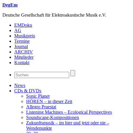
DegEm
Deutsche Gesellschaft für Elektroakustische Musik e.V.
EMDoku
AG
Musikpreis
Termine
Journal
ARCHIV
Mitglieder
Kontakt
News
CDs & DVDs
Sonic Planet
HÖREN – in dieser Zeit
Allegro Praestat
Listening Machines – Ecological Perspectives
Soundscape-Kompositionen
Zukunftsmusik – im hier und jetzt oder nie –
Wendepunkte