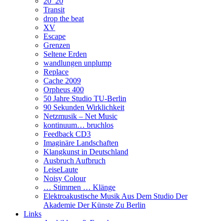
20_20
Transit
drop the beat
XV
Escape
Grenzen
Seltene Erden
wandlungen unplump
Replace
Cache 2009
Orpheus 400
50 Jahre Studio TU-Berlin
90 Sekunden Wirklichkeit
Netzmusik – Net Music
kontinuum… bruchlos
Feedback CD3
Imaginäre Landschaften
Klangkunst in Deutschland
Ausbruch Aufbruch
LeiseLaute
Noisy Colour
… Stimmen … Klänge
Elektroakustische Musik Aus Dem Studio Der
Akademie Der Künste Zu Berlin
Links