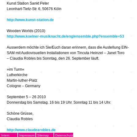
Kunst Station Sankt Peter
Leonhart-Tietz-Str. 6, 50676 Köln
http://www.kunst-station.de
Wooden Worlds (2010)
http://www.koelner-musiknacht.de/eng/ensemble.php?ensemble=53
Ausserdem möchte ich Sie/Euch daran erinnern, dass die Austellung EIN-
SAM mit Audiovisuellen Installationen von Tincuta Heinzel – Janet Toro
– Claudia Robles bis Sonntag, den 26. September läuft.
»im Turm«
Lutherkirche
Martin-luther-Platz
Cologne – Germany
September 5 – 26 2010
Donnerstag bis Samstag. 16 bis 19 Uhr. Sonntag 11 bis 14 Uhr.
Schöne Grüsse,
Claudia Robles
http://www.claudearobles.de
Intern
Impressum
Sitemap
Datenschutz